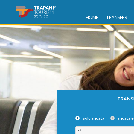
HOME
TRANSFER
TRANS
solo andata
andata e
da