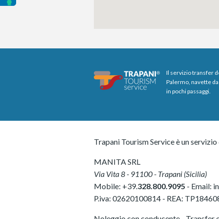
Il servizio transfer 
Palermo, navette da 
in pochi passaggi.
Trapani Tourism Service è un servizio 
MANITA SRL
Via Vita 8
-
91100
-
Trapani
(
Sicilia
)
Mobile:
+39.
328.800.9095
- Email:
i
P.iva:
02620100814
-
REA: TP18460
Noleggio con conducente - Transfer e 