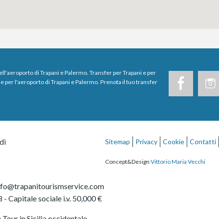
dell'aeroporto di Trapani e Palermo. Transfer per Trapani e per
e per l'aeroporto di Trapani e Palermo. Prenota il tuo transfer
di
Sitemap
Privacy
Cookie
Contatti
Concept&Design
Vittorio Maria Vecchi
nfo@trapanitourismservice.com
8
- Capitale sociale i.v. 50,000 €
Tour in Sicilia occidentale