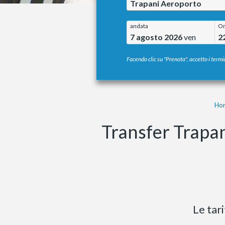
Trapani Aeroporto
andata
O
7 agosto 2026
ven
2
Facendo clic su "Prenota", accetto i termin
Ho
Transfer Trapan
Le tar