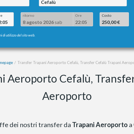
Cefalù
re
ritorno
Ore
Costo
2:05
8 agosto 2026
sab
22:05
250,00 €
i di utilizzo del sito web.
mepage
Transfer Trapani Aeroporto Cefalù, Transfer Cefalù Trapani Aerop
i Aeroporto Cefalù, Transfe
Aeroporto
iffe dei nostri transfer da
Trapani Aeroporto
a