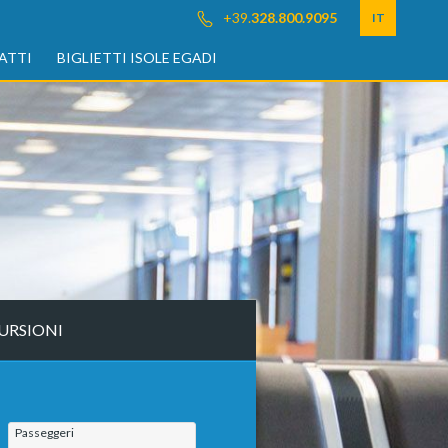
+39.
328.800.9095
IT
ATTI
BIGLIETTI ISOLE EGADI
URSIONI
Passeggeri