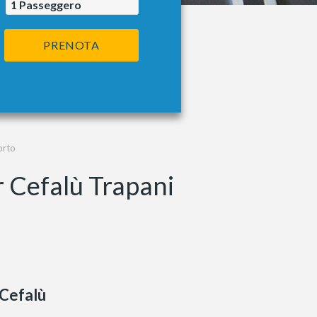
1
Passeggero
PRENOTA
orto
r Cefalù Trapani
Cefalù