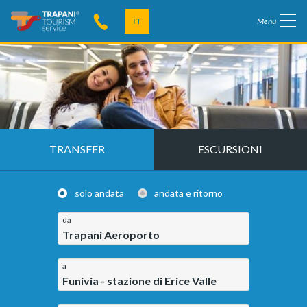
IT
Menu
TRANSFER
ESCURSIONI
solo andata
andata e ritorno
da
Trapani Aeroporto
a
Funivia - stazione di Erice Valle