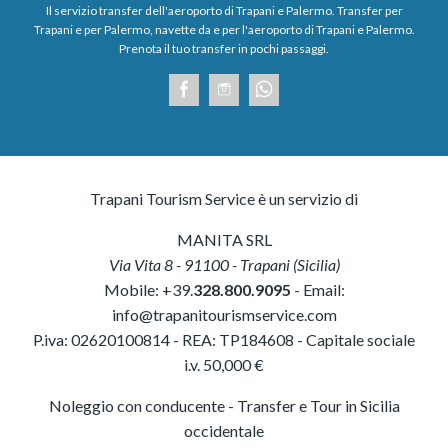
Il servizio transfer dell'aeroporto di Trapani e Palermo. Transfer per
Trapani e per Palermo, navette da e per l'aeroporto di Trapani e Palermo.
Prenota il tuo transfer in pochi passaggi.
Trapani Tourism Service è un servizio di
MANITA SRL
Via Vita 8
-
91100
-
Trapani
(
Sicilia
)
Mobile:
+39.
328.800.9095
- Email:
info@trapanitourismservice.com
P.iva:
02620100814
-
REA: TP184608
- Capitale sociale
i.v. 50,000 €
Noleggio con conducente - Transfer e Tour in Sicilia
occidentale