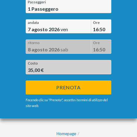
Passeggeri
1
Passeggero
andata
Ore
7 agosto 2026
ven
16:50
ritorno
Ore
8 agosto 2026
sab
16:50
Costo
35,00 €
PRENOTA
Facendo clic su "Prenota", accetto i termini di utilizzo del
sito web.
Homepage