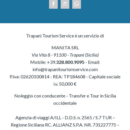
Trapani Tourism Service è un servizio di
MANITA SRL
Via Vita 8
-
91100
-
Trapani
(
Sicilia
)
Mobile:
+39.
328.800.9095
- Email:
info@trapanitourismservice.com
P.iva:
02620100814
-
REA: TP184608
- Capitale sociale
i.v. 50,000 €
Noleggio con conducente - Transfer e Tour in Sicilia
occidentale
Agenzia di viaggi A/ILL - D.D.S. n. 2565 / S.7 TUR –
Regione Siciliana RC. ALLIANZ S.P.A. NR. 731227775 –