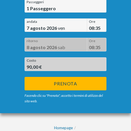
Passeggeri
1
Passeggero
andata
Ore
7 agosto 2026
ven
08:35
ritorno
Ore
8 agosto 2026
sab
08:35
Costo
90,00 €
PRENOTA
Facendo clic su "Prenota", accetto i termini di utilizzo del
sito web.
Homepage