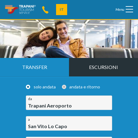
IT
Menu
TRANSFER
ESCURSIONI
solo andata
andata e ritorno
da
Trapani Aeroporto
a
San Vito Lo Capo