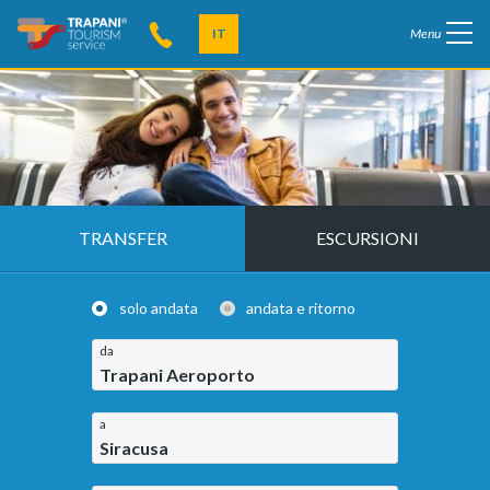
IT
Menu
TRANSFER
ESCURSIONI
solo andata
andata e ritorno
da
Trapani Aeroporto
a
Siracusa