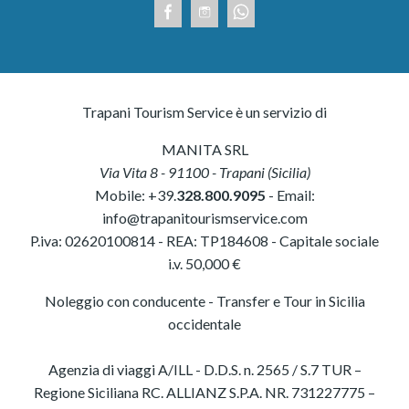
Trapani Tourism Service è un servizio di
MANITA SRL
Via Vita 8
-
91100
-
Trapani
(
Sicilia
)
Mobile:
+39.
328.800.9095
- Email:
info@trapanitourismservice.com
P.iva:
02620100814
-
REA: TP184608
- Capitale sociale
i.v. 50,000 €
Noleggio con conducente - Transfer e Tour in Sicilia
occidentale
Agenzia di viaggi A/ILL - D.D.S. n. 2565 / S.7 TUR –
Regione Siciliana RC. ALLIANZ S.P.A. NR. 731227775 –