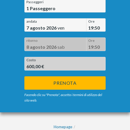
Passeggeri
1
Passeggero
andata
Ore
7 agosto 2026
ven
19:50
ritorno
Ore
8 agosto 2026
sab
19:50
Costo
600,00 €
PRENOTA
Facendo clic su "Prenota", accetto i termini di utilizzo del
sito web.
Homepage