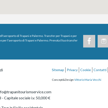
dell'aeroporto di Trapani e Palermo. Transfer per Trapani e per
e per l'aeroporto di Trapani e Palermo. Prenota il tuo transfer
di
Sitemap
Privacy
Cookie
Contatti
Concept&Design
Vittorio Maria Vecchi
nfo@trapanitourismservice.com
8
- Capitale sociale i.v. 50,000 €
Tour in Sicilia occidentale