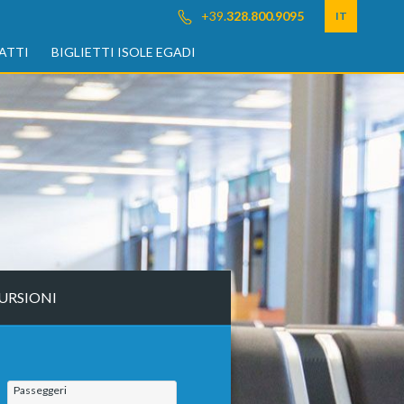
+39.
328.800.9095
IT
ATTI
BIGLIETTI ISOLE EGADI
URSIONI
Passeggeri