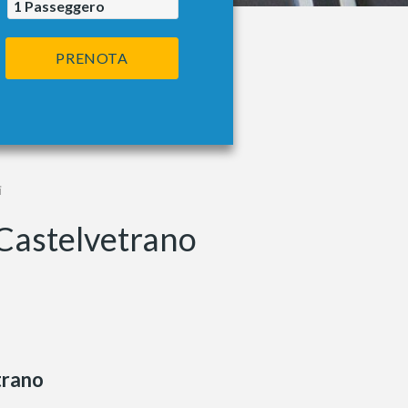
1
Passeggero
PRENOTA
i
 Castelvetrano
trano