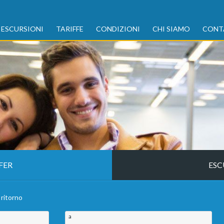
ESCURSIONI
TARIFFE
CONDIZIONI
CHI SIAMO
CONT
FER
ESC
 ritorno
a