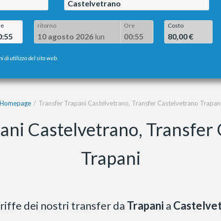
Castelvetrano
re
ritorno
Ore
Costo
0:55
10 agosto 2026
lun
00:55
80,00 €
i di utilizzo del sito web.
Homepage
Transfer Trapani Castelvetrano, Transfer Castelvetrano Trapan
ani Castelvetrano, Transfer
Trapani
riffe dei nostri transfer da
Trapani
a
Castelve