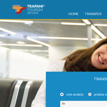
HOME
TRANSFER
TRANS
solo andata
andata e
da