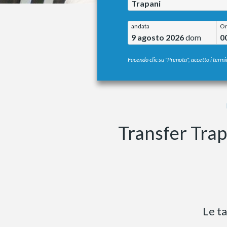
Trapani
andata
O
9 agosto 2026
dom
0
Facendo clic su "Prenota", accetto i termin
Transfer Trap
Le ta