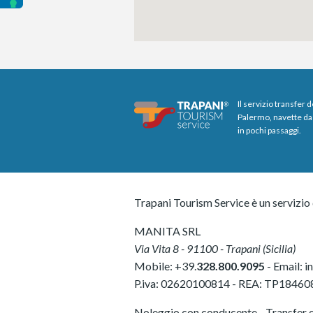
Il servizio transfer 
Palermo, navette da 
in pochi passaggi.
Trapani Tourism Service è un servizio 
MANITA SRL
Via Vita 8
-
91100
-
Trapani
(
Sicilia
)
Mobile:
+39.
328.800.9095
- Email:
i
P.iva:
02620100814
-
REA: TP18460
Noleggio con conducente - Transfer e 