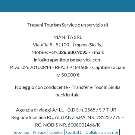
Trapani Tourism Service è un servizio di
MANITA SRL
Via Vita 8
-
91100
-
Trapani
(
Sicilia
)
Mobile:
+39.
328.800.9095
- Email:
info@trapanitourismservice.com
P.iva:
02620100814
-
REA: TP184608
- Capitale sociale
i.v. 50,000 €
Noleggio con conducente - Transfer e Tour in Sicilia
occidentale
Agenzia di viaggi A/ILL - D.D.S. n. 2565 / S.7 TUR –
Regione Siciliana RC. ALLIANZ S.P.A. NR. 731227775 –
RC. NOBIS NR. 6006001466/K
Sitemap
Privacy
Cookie
Contatti
Collabora con noi