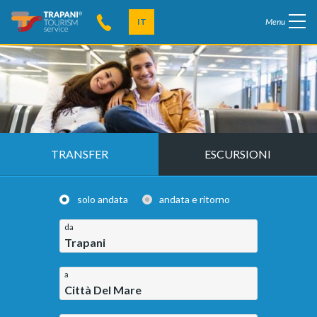
IT
Menu
TRANSFER
ESCURSIONI
solo andata
andata e ritorno
da
Trapani
a
Città Del Mare