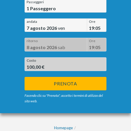
Passeggeri
1
Passeggero
andata
Ore
7 agosto 2026
ven
19:05
ritorno
Ore
8 agosto 2026
sab
19:05
Costo
100,00 €
PRENOTA
Facendo clic su "Prenota", accetto i termini di utilizzo del
sito web.
Homepage