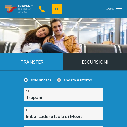
IT
Menu
TRANSFER
ESCURSIONI
solo andata
andata e ritorno
da
Trapani
a
Imbarcadero Isola di Mozia