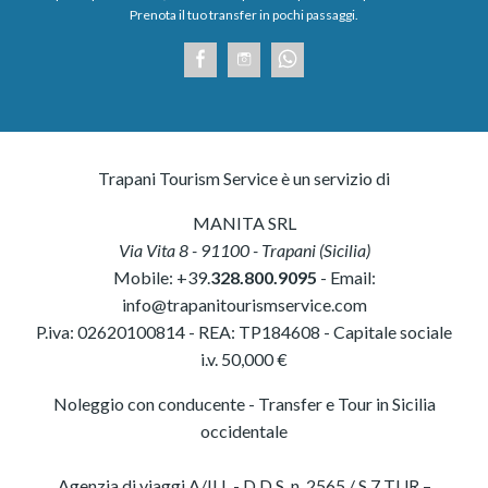
Prenota il tuo transfer in pochi passaggi.
Trapani Tourism Service è un servizio di
MANITA SRL
Via Vita 8
-
91100
-
Trapani
(
Sicilia
)
Mobile:
+39.
328.800.9095
- Email:
info@trapanitourismservice.com
P.iva:
02620100814
-
REA: TP184608
- Capitale sociale
i.v. 50,000 €
Noleggio con conducente - Transfer e Tour in Sicilia
occidentale
Agenzia di viaggi A/ILL - D.D.S. n. 2565 / S.7 TUR –