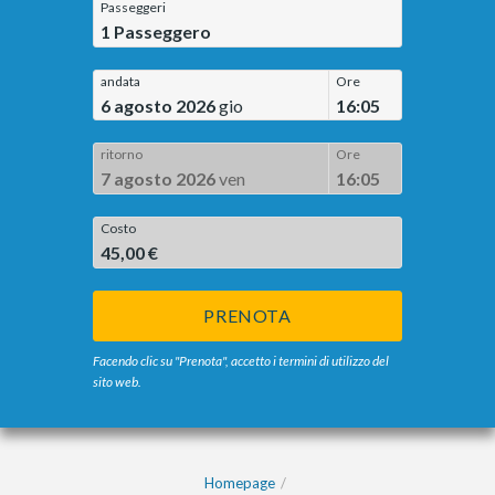
Passeggeri
1
Passeggero
andata
Ore
6 agosto 2026
gio
16:05
ritorno
Ore
7 agosto 2026
ven
16:05
Costo
45,00 €
PRENOTA
Facendo clic su "Prenota", accetto i termini di utilizzo del
sito web.
Homepage