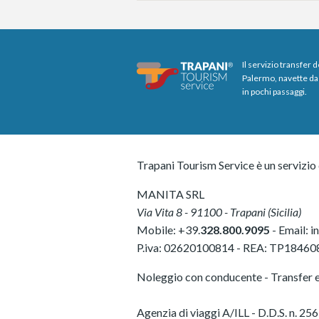
Il servizio transfer 
Palermo, navette da 
in pochi passaggi.
Trapani Tourism Service è un servizio 
MANITA SRL
Via Vita 8
-
91100
-
Trapani
(
Sicilia
)
Mobile:
+39.
328.800.9095
- Email:
i
P.iva:
02620100814
-
REA: TP18460
Noleggio con conducente - Transfer e 
Agenzia di viaggi A/ILL - D.D.S. n.