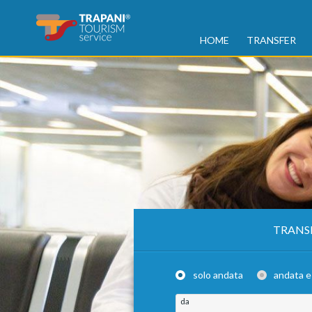
HOME
TRANSFER
TRANS
solo andata
andata e
da