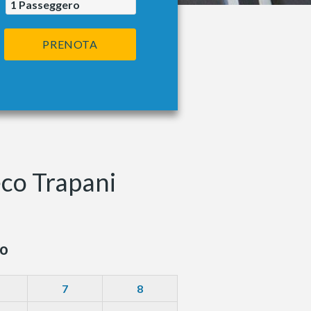
1
Passeggero
PRENOTA
eco Trapani
o
7
8