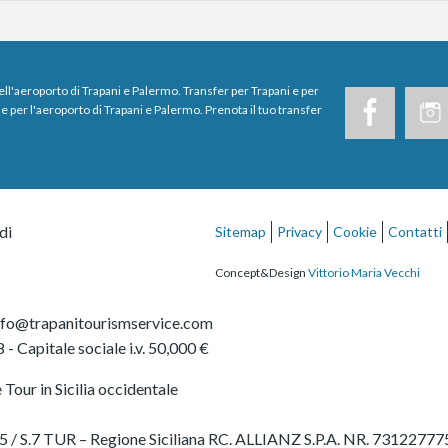
dell'aeroporto di Trapani e Palermo. Transfer per Trapani e per
e per l'aeroporto di Trapani e Palermo. Prenota il tuo transfer
di
Sitemap
Privacy
Cookie
Contatti
Concept&Design
Vittorio Maria Vecchi
nfo@trapanitourismservice.com
8
- Capitale sociale i.v. 50,000 €
Tour in Sicilia occidentale
 2565 / S.7 TUR – Regione Siciliana RC. ALLIANZ S.P.A. NR. 7312