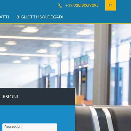
+39.
328.800.9095
IT
ATTI
BIGLIETTI ISOLE EGADI
URSIONI
Passeggeri