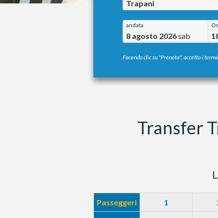
Trapani
andata
O
8 agosto 2026
sab
1
Facendo clic su "Prenota", accetto i termin
Transfer T
L
Passeggeri
1