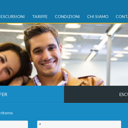
ESCURSIONI
TARIFFE
CONDIZIONI
CHI SIAMO
CONT
FER
ESC
 ritorno
a