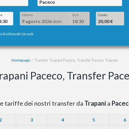
Paceco
re
ritorno
Ore
Costo
8:30
9 agosto 2026
dom
18:30
20,00 €
i di utilizzo del sito web.
Homepage
Transfer Trapani Paceco, Transfer Paceco Trapani
rapani Paceco, Transfer Pac
e tariffe dei nostri transfer da
Trapani
a
Pacec
2
3
4
5
6