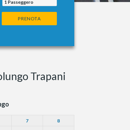
1
Passeggero
PRENOTA
zolungo Trapani
ngo
7
8