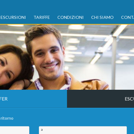
ESCURSIONI
TARIFFE
CONDIZIONI
CHI SIAMO
CONT
FER
ESC
 ritorno
a