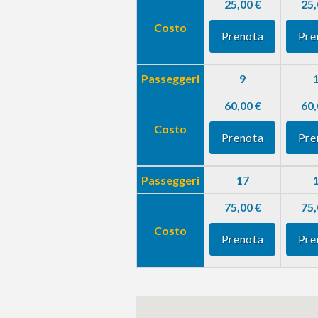
25,00 €
25,
Costo
Prenota
Pre
Passeggeri
9
60,00 €
60,
Costo
Prenota
Pre
Passeggeri
17
75,00 €
75,
Costo
Prenota
Pre