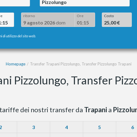
Pizzolungo
re
ritorno
Ore
Costo
1:15
9 agosto 2026
dom
01:15
25,00 €
i di utilizzo del sito web.
Homepage
Transfer Trapani Pizzolungo, Transfer Pizzolungo Trapani
ni Pizzolungo, Transfer Piz
tariffe dei nostri transfer da
Trapani
a
Pizzolu
2
3
4
5
6