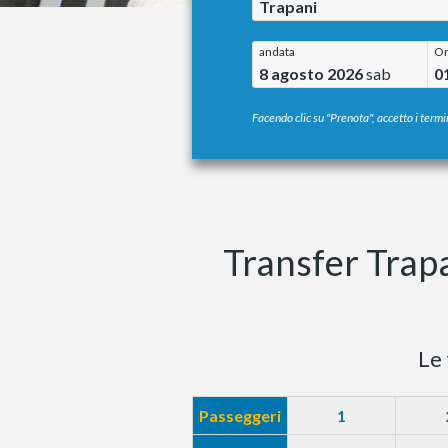
Trapani
andata
O
8 agosto 2026
sab
0
Facendo clic su "Prenota", accetto i termin
Transfer Trapa
Le 
Passeggeri
1