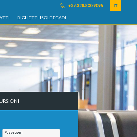
+39.
328.800.9095
IT
ATTI
BIGLIETTI ISOLE EGADI
URSIONI
Passeggeri