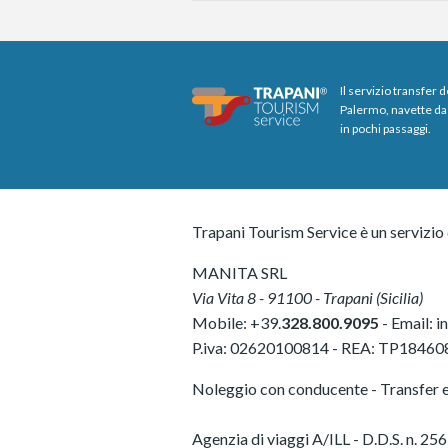
Il servizio transfer 
Palermo, navette da 
in pochi passaggi.
Trapani Tourism Service è un servizio 
MANITA SRL
Via Vita 8
-
91100
-
Trapani
(
Sicilia
)
Mobile:
+39.
328.800.9095
- Email:
i
P.iva:
02620100814
-
REA: TP18460
Noleggio con conducente - Transfer e 
Agenzia di viaggi A/ILL - D.D.S. n.