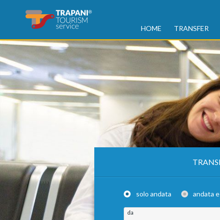
HOME
TRANSFER
TRANS
solo andata
andata e
da