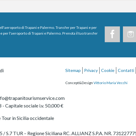
dell'aeroporto di Trapani e Palermo. Transfer per Trapani e per
e per l'aeroporto di Trapani e Palermo. Prenota il tuo transfer
di
Sitemap
Privacy
Cookie
Contatti
Concept&Design
Vittorio Maria Vecchi
nfo@trapanitourismservice.com
8
- Capitale sociale i.v. 50,000 €
Tour in Sicilia occidentale
 2565 / S.7 TUR – Regione Siciliana RC. ALLIANZ S.P.A. NR. 7312