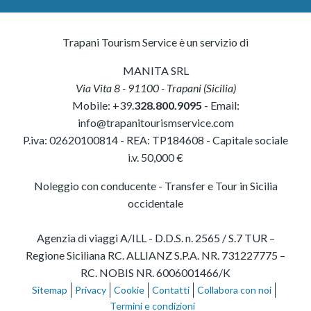
Trapani Tourism Service è un servizio di
MANITA SRL
Via Vita 8
-
91100
-
Trapani
(
Sicilia
)
Mobile:
+39.
328.800.9095
- Email:
info@trapanitourismservice.com
P.iva:
02620100814
-
REA: TP184608
- Capitale sociale
i.v. 50,000 €
Noleggio con conducente - Transfer e Tour in Sicilia
occidentale
Agenzia di viaggi A/ILL - D.D.S. n. 2565 / S.7 TUR –
Regione Siciliana RC. ALLIANZ S.P.A. NR. 731227775 –
RC. NOBIS NR. 6006001466/K
Sitemap
Privacy
Cookie
Contatti
Collabora con noi
Termini e condizioni