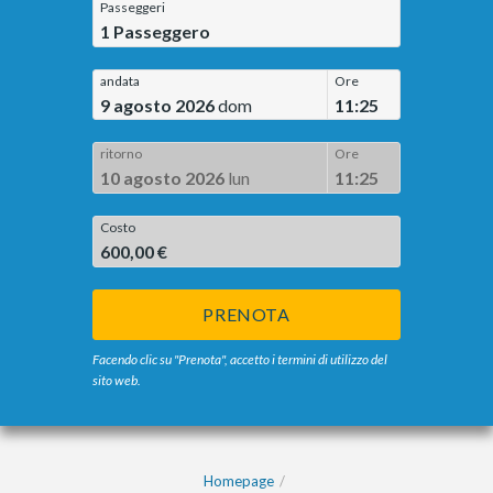
Passeggeri
1
Passeggero
andata
Ore
9 agosto 2026
dom
11:25
ritorno
Ore
10 agosto 2026
lun
11:25
Costo
600,00 €
PRENOTA
Facendo clic su "Prenota", accetto i termini di utilizzo del
sito web.
Homepage