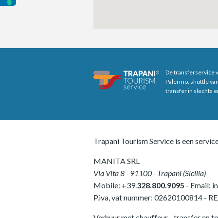
De transferservice 
Palermo, shuttle va
transfer in slechts 
Trapani Tourism Service is een servic
MANITA SRL
Via Vita 8
-
91100
-
Trapani
(
Sicilia
)
Mobile:
+39.
328.800.9095
- Email:
i
P.iva, vat nummer:
02620100814
-
RE
Verhuur met chauffeur - transfer en to