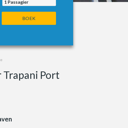
1
Passagier
BOEK
te
r Trapani Port
aven