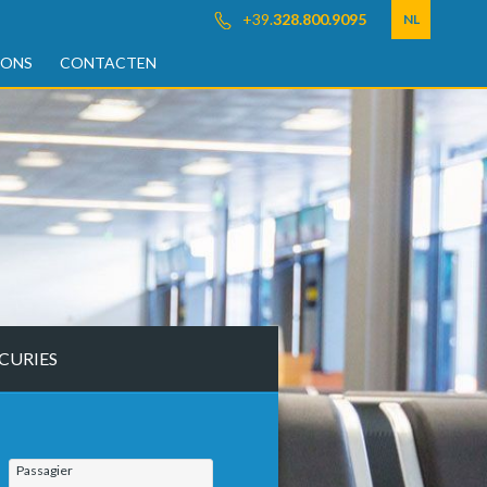
+39.
328.800.9095
NL
 ONS
CONTACTEN
CURIES
Passagier