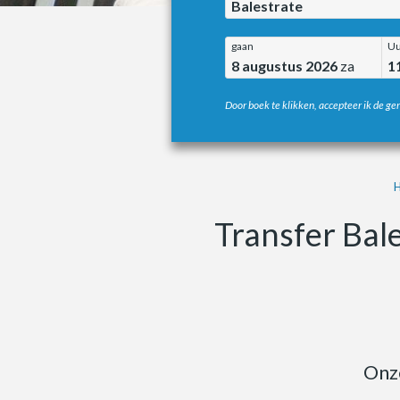
Balestrate
gaan
Uu
8 augustus 2026
za
1
Door boek te klikken, accepteer ik de g
Transfer Bale
Onze