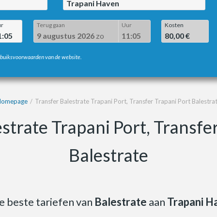
Trapani Haven
r
Terug gaan
Uur
Kosten
1:05
9 augustus 2026
zo
11:05
80,00 €
erbuiksvoorwaarden van de website.
Homepage
Transfer Balestrate Trapani Port, Transfer Trapani Port Balestra
strate Trapani Port, Transfe
Balestrate
 beste tariefen van
Balestrate
aan
Trapani H