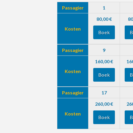
Passagier
1
80,00 €
80
Kosten
Boek
B
Passagier
9
160,00 €
16
Kosten
Boek
B
Passagier
17
260,00 €
26
Kosten
Boek
B