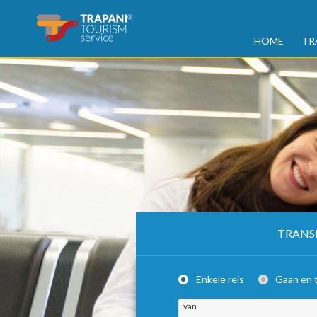
HOME
TR
TRANS
Enkele reis
Gaan en 
van