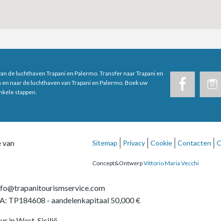
van de luchthaven Trapani en Palermo. Transfer naar Trapani en
n en naar de luchthaven van Trapani en Palermo. Boek uw
enkele stappen.
e van
Sitemap
Privacy
Cookie
Contacten
C
Concept&Ontwerp
Vittorio Maria Vecchi
nfo@trapanitourismservice.com
A: TP184608
- aandelenkapitaal 50,000 €
ur in West-Sicilië