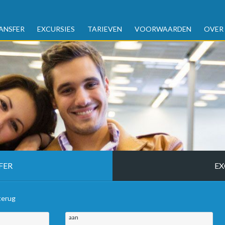
ANSFER
EXCURSIES
TARIEVEN
VOORWAARDEN
OVER
FER
EX
terug
aan