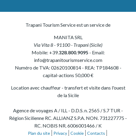
Trapani Tourism Service est un service de
MANITA SRL
Via Vita 8
-
91100
-
Trapani
(
Sicile
)
Mobile:
+39.
328.800.9095
- Email:
info@trapanitourismservice.com
Numéro de TVA:
02620100814
-
REA: TP184608
-
capital-actions 50,000 €
Location avec chauffeur - transfert et visite dans l'ouest
de la Sicile
Agence de voyages A / ILL - D.D.S. n. 2565 / S.7 TUR -
Région Sicilienne RC. ALLIANZ S.P.A. NON. 731227775 -
RC. NOBIS NR. 6006001466 / K
Plan du site
Privacy
Cookie
Contacts