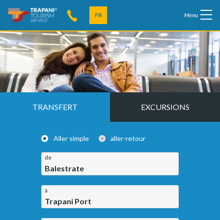
FR
Menu
TRANSFERT
EXCURSIONS
Aller simple
aller-retour
de
Balestrate
à
Trapani Port