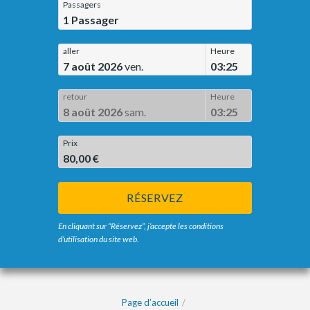
Passagers
1
Passager
aller
Heure
7 août 2026
ven.
03:25
retour
Heure
8 août 2026
sam.
03:25
Prix
80,00 €
RÉSERVEZ
En cliquant sur “Réservez”, j’accepte les conditions
d’utilisation du site web.
Page d’accueil