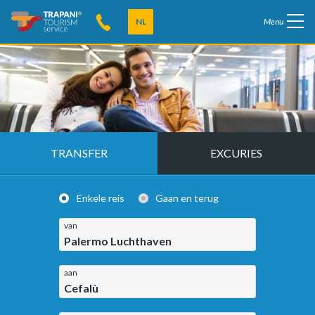
NL
Menu
TRANSFER
EXCURIES
Enkele reis
Gaan en terug
van
Palermo Luchthaven
aan
Cefalù