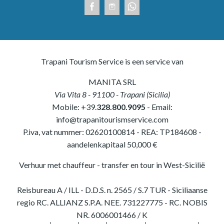
Trapani Tourism Service is een service van
MANITA SRL
Via Vita 8
-
91100
-
Trapani
(
Sicilia
)
Mobile:
+39.
328.800.9095
- Email:
info@trapanitourismservice.com
P.iva, vat nummer:
02620100814
-
REA: TP184608
-
aandelenkapitaal 50,000 €
Verhuur met chauffeur - transfer en tour in West-Sicilië
Reisbureau A / ILL - D.D.S. n. 2565 / S.7 TUR - Siciliaanse
regio RC. ALLIANZ S.P.A. NEE. 731227775 - RC. NOBIS
NR. 6006001466 / K