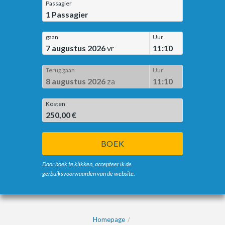
Passagier
1
Passagier
gaan
Uur
7 augustus 2026
vr
11:10
Terug gaan
Uur
8 augustus 2026
za
11:10
Kosten
250,00 €
BOEK
Door boek te klikken, accepteer ik de
gerbuiksvoorwaarden van de website.
Homepage