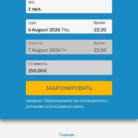
чел.
1
чел.
туда
Время
6 August 2026
Thu
22:20
обратно
Время
7 August 2026
Fri
22:20
Стоимость
250,00 €
ЗАБРОНИРОВАТЬ
Нажав на "Забронировать" вы соглашаетесь с
условиями использования сайта.
Главная