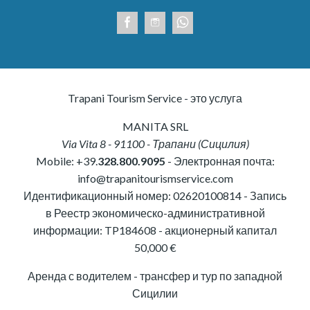
Trapani Tourism Service - это услуга
MANITA SRL
Via Vita 8
-
91100
-
Трапани
(
Сицилия
)
Mobile:
+39.
328.800.9095
- Электронная почта:
info@trapanitourismservice.com
Идентификационный номер:
02620100814
-
Запись
в Реестр экономическо-административной
информации: TP184608
- акционерный капитал
50,000 €
Аренда с водителем - трансфер и тур по западной
Сицилии