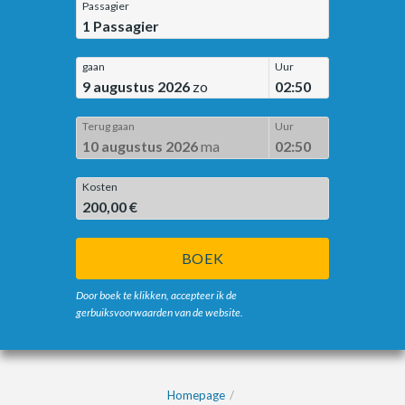
Passagier
1
Passagier
gaan
Uur
9 augustus 2026
zo
02:50
Terug gaan
Uur
10 augustus 2026
ma
02:50
Kosten
200,00 €
BOEK
Door boek te klikken, accepteer ik de
gerbuiksvoorwaarden van de website.
Homepage