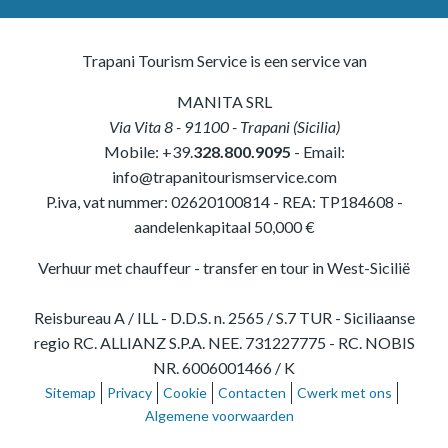
Trapani Tourism Service is een service van
MANITA SRL
Via Vita 8
-
91100
-
Trapani
(
Sicilia
)
Mobile:
+39.
328.800.9095
- Email:
info@trapanitourismservice.com
P.iva, vat nummer:
02620100814
-
REA: TP184608
-
aandelenkapitaal 50,000 €
Verhuur met chauffeur - transfer en tour in West-Sicilië
Reisbureau A / ILL - D.D.S. n. 2565 / S.7 TUR - Siciliaanse
regio RC. ALLIANZ S.P.A. NEE. 731227775 - RC. NOBIS
NR. 6006001466 / K
Sitemap
Privacy
Cookie
Contacten
Cwerk met ons
Algemene voorwaarden