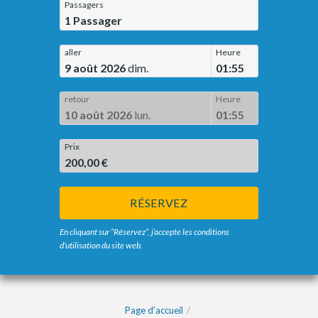
Passagers
1
Passager
aller
Heure
9 août 2026
dim.
01:55
retour
Heure
10 août 2026
lun.
01:55
Prix
200,00 €
RÉSERVEZ
En cliquant sur “Réservez”, j’accepte les conditions
d’utilisation du site web.
Page d’accueil