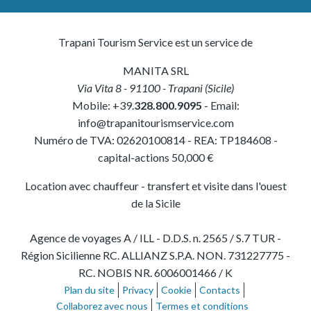
Trapani Tourism Service est un service de
MANITA SRL
Via Vita 8
-
91100
-
Trapani
(
Sicile
)
Mobile:
+39.
328.800.9095
- Email:
info@trapanitourismservice.com
Numéro de TVA:
02620100814
-
REA: TP184608
-
capital-actions 50,000 €
Location avec chauffeur - transfert et visite dans l'ouest
de la Sicile
Agence de voyages A / ILL - D.D.S. n. 2565 / S.7 TUR -
Région Sicilienne RC. ALLIANZ S.P.A. NON. 731227775 -
RC. NOBIS NR. 6006001466 / K
Plan du site
Privacy
Cookie
Contacts
Collaborez avec nous
Termes et conditions