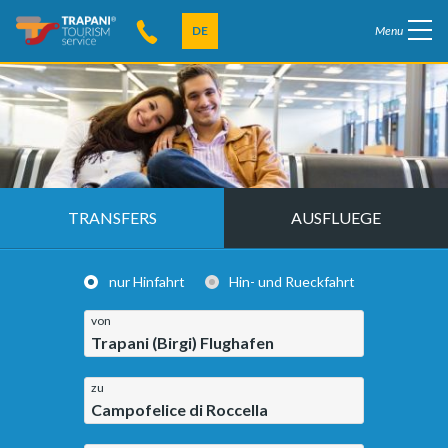
DE
Menu
TRANSFERS
AUSFLUEGE
nur Hinfahrt
Hin- und Rueckfahrt
von
Trapani (Birgi) Flughafen
zu
Campofelice di Roccella