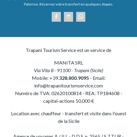
Palerme. Réservez votre transfert en quelques étapes.
Trapani Tourism Service est un service de
MANITA SRL
Via Vita 8
-
91100
-
Trapani
(
Sicile
)
Mobile:
+39.
328.800.9095
- Email:
info@trapanitourismservice.com
Numéro de TVA:
02620100814
-
REA: TP184608
-
capital-actions 50,000 €
Location avec chauffeur - transfert et visite dans l'ouest
de la Sicile
Agence de voyages A / ILL - D.D.S. n. 2565 / S.7 TUR -