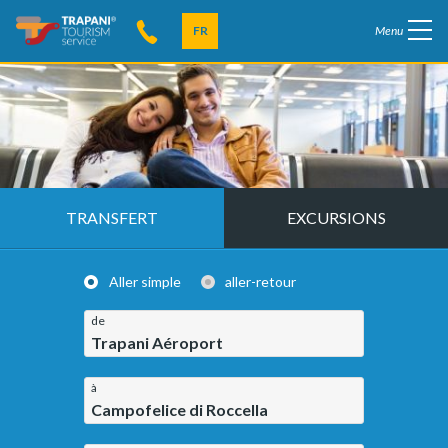
FR
Menu
TRANSFERT
EXCURSIONS
Aller simple
aller-retour
de
Trapani Aéroport
à
Campofelice di Roccella