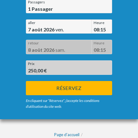
Passagers
1
Passager
aller
Heure
7 août 2026
ven.
08:15
retour
Heure
8 août 2026
sam.
08:15
Prix
250,00 €
RÉSERVEZ
En cliquant sur “Réservez”, j’accepte les conditions
d’utilisation du site web.
Page d’accueil