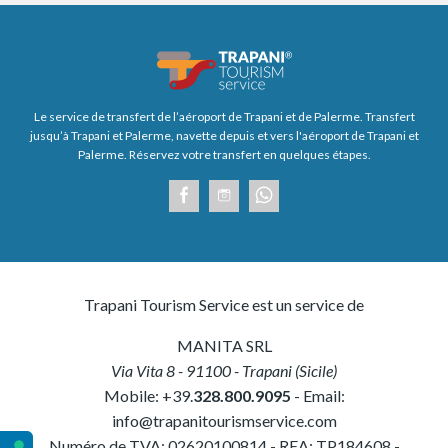
Le service de transfert de l’aéroport de Trapani et de Palerme. Transfert
jusqu’à Trapani et Palerme, navette depuis et vers l'aéroport de Trapani et
Palerme. Réservez votre transfert en quelques étapes.
Trapani Tourism Service est un service de
MANITA SRL
Via Vita 8
-
91100
-
Trapani
(
Sicile
)
Mobile:
+39.
328.800.9095
- Email:
info@trapanitourismservice.com
Numéro de TVA:
02620100814
-
REA: TP184608
-