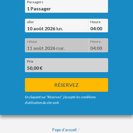
Passagers
1
Passager
aller
Heure
10 août 2026
lun.
04:00
retour
Heure
11 août 2026
mar.
04:00
Prix
50,00 €
RÉSERVEZ
En cliquant sur “Réservez”, j’accepte les conditions
d’utilisation du site web.
Page d’accueil