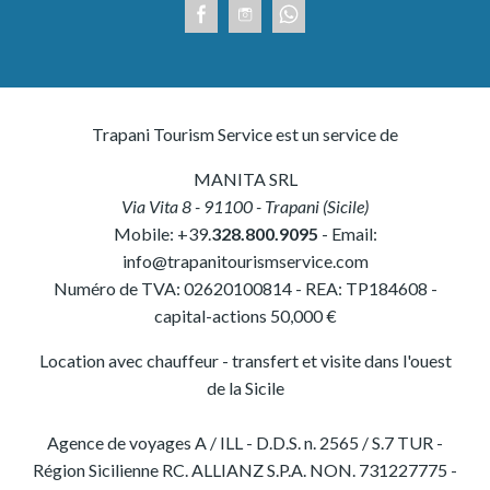
Trapani Tourism Service est un service de
MANITA SRL
Via Vita 8
-
91100
-
Trapani
(
Sicile
)
Mobile:
+39.
328.800.9095
- Email:
info@trapanitourismservice.com
Numéro de TVA:
02620100814
-
REA: TP184608
-
capital-actions 50,000 €
Location avec chauffeur - transfert et visite dans l'ouest
de la Sicile
Agence de voyages A / ILL - D.D.S. n. 2565 / S.7 TUR -
Région Sicilienne RC. ALLIANZ S.P.A. NON. 731227775 -