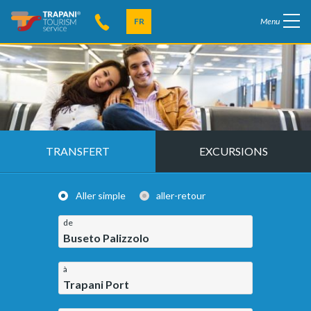
FR
Menu
TRANSFERT
EXCURSIONS
Aller simple
aller-retour
de
Buseto Palizzolo
à
Trapani Port