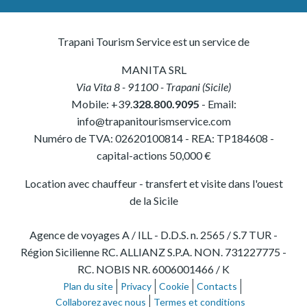
Trapani Tourism Service est un service de
MANITA SRL
Via Vita 8
-
91100
-
Trapani
(
Sicile
)
Mobile:
+39.
328.800.9095
- Email:
info@trapanitourismservice.com
Numéro de TVA:
02620100814
-
REA: TP184608
-
capital-actions 50,000 €
Location avec chauffeur - transfert et visite dans l'ouest
de la Sicile
Agence de voyages A / ILL - D.D.S. n. 2565 / S.7 TUR -
Région Sicilienne RC. ALLIANZ S.P.A. NON. 731227775 -
RC. NOBIS NR. 6006001466 / K
Plan du site
Privacy
Cookie
Contacts
Collaborez avec nous
Termes et conditions