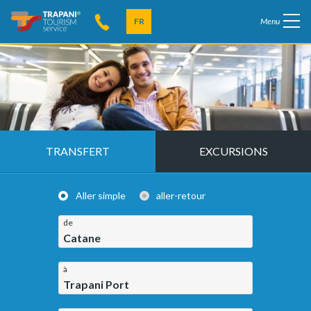
FR
Menu
TRANSFERT
EXCURSIONS
Aller simple
aller-retour
de
Catane
à
Trapani Port