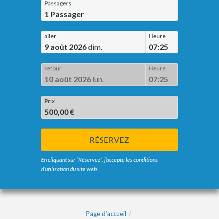
Passagers
1
Passager
aller
Heure
9 août 2026
dim.
07:25
retour
Heure
10 août 2026
lun.
07:25
Prix
500,00 €
RÉSERVEZ
En cliquant sur “Réservez”, j’accepte les conditions
d’utilisation du site web.
Page d’accueil