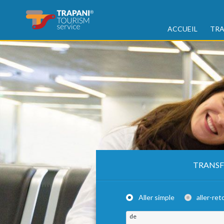
ACCUEIL
TRA
TRANSF
Aller simple
aller-ret
de