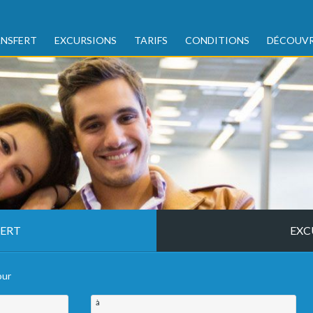
NSFERT
EXCURSIONS
TARIFS
CONDITIONS
DÉCOUVR
ERT
EXC
our
à