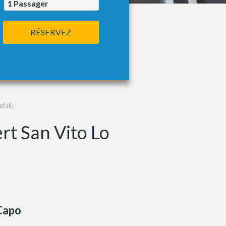
1
Passager
RÉSERVEZ
efalù
rt San Vito Lo
Capo