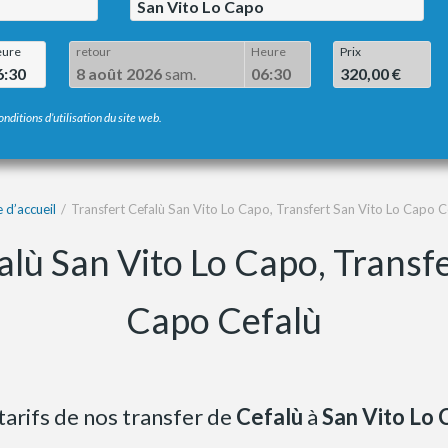
San Vito Lo Capo
ure
retour
Heure
Prix
6:30
8 août 2026
sam.
06:30
320,00 €
onditions d’utilisation du site web.
 d’accueil
Transfert Cefalù San Vito Lo Capo, Transfert San Vito Lo Capo C
alù San Vito Lo Capo, Transfe
Capo Cefalù
tarifs de nos transfer de
Cefalù
à
San Vito Lo 