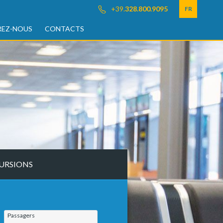
+39.
328.800.9095
FR
EZ-NOUS
CONTACTS
URSIONS
Passagers