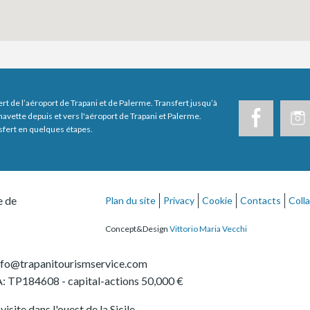
ert de l’aéroport de Trapani et de Palerme. Transfert jusqu’à
navette depuis et vers l'aéroport de Trapani et Palerme.
sfert en quelques étapes.
e de
Plan du site
Privacy
Cookie
Contacts
Coll
Concept&Design
Vittorio Maria Vecchi
nfo@trapanitourismservice.com
: TP184608
- capital-actions 50,000 €
isite dans l'ouest de la Sicile