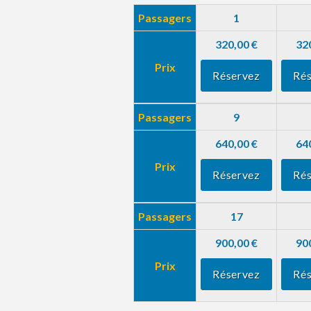
Passagers
1
320,00 €
32
Prix
Réservez
Rés
Passagers
9
640,00 €
64
Prix
Réservez
Rés
Passagers
17
900,00 €
90
Prix
Réservez
Rés