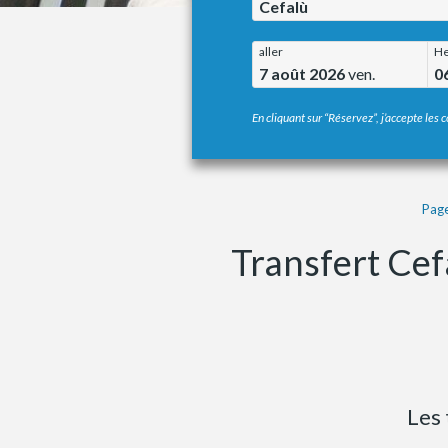
Cefalù
aller
He
7 août 2026
ven.
0
En cliquant sur “Réservez”, j’accepte les c
Page
Transfert Cef
Les 