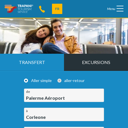
FR
Menu
TRANSFERT
EXCURSIONS
Aller simple
aller-retour
de
Palerme Aéroport
à
Corleone