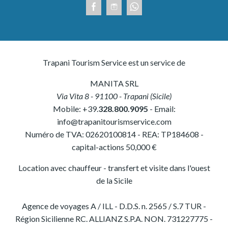
Trapani Tourism Service est un service de
MANITA SRL
Via Vita 8
-
91100
-
Trapani
(
Sicile
)
Mobile:
+39.
328.800.9095
- Email:
info@trapanitourismservice.com
Numéro de TVA:
02620100814
-
REA: TP184608
-
capital-actions 50,000 €
Location avec chauffeur - transfert et visite dans l'ouest
de la Sicile
Agence de voyages A / ILL - D.D.S. n. 2565 / S.7 TUR -
Région Sicilienne RC. ALLIANZ S.P.A. NON. 731227775 -