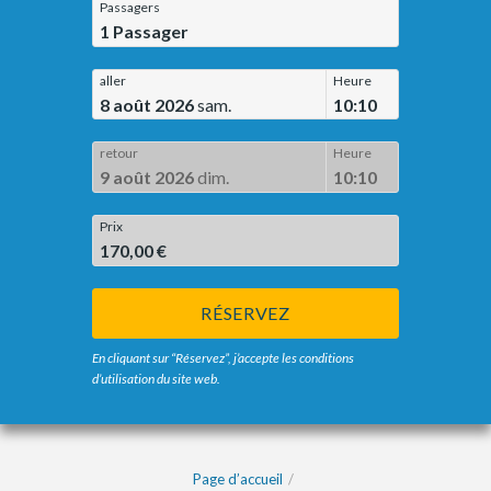
Passagers
1
Passager
aller
Heure
8 août 2026
sam.
10:10
retour
Heure
9 août 2026
dim.
10:10
Prix
170,00 €
RÉSERVEZ
En cliquant sur “Réservez”, j’accepte les conditions
d’utilisation du site web.
Page d’accueil