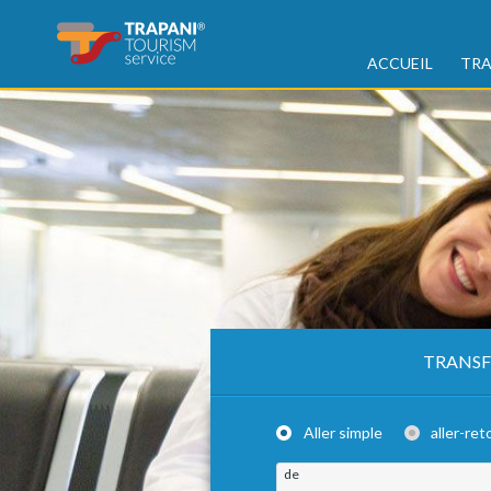
ACCUEIL
TRA
TRANSF
Aller simple
aller-ret
de