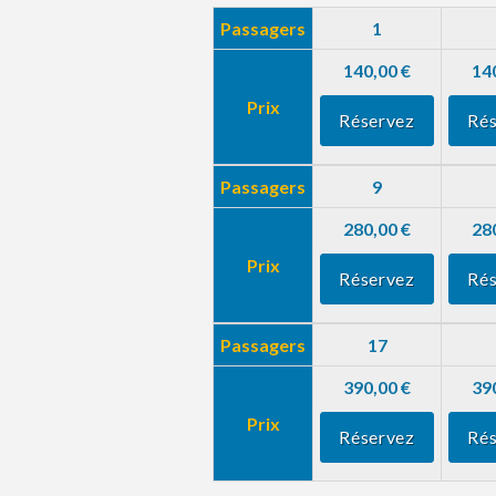
Passagers
1
140,00 €
14
Prix
Réservez
Rés
Passagers
9
280,00 €
28
Prix
Réservez
Rés
Passagers
17
390,00 €
39
Prix
Réservez
Rés