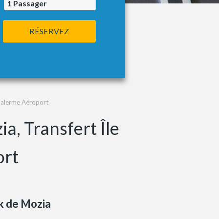
1
Passager
RÉSERVEZ
 Palerme Aéroport
a, Transfert Île
ort
k de Mozia