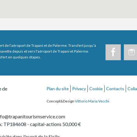
ert de l’aéroport de Trapani et de Palerme. Transfert jusqu’à
navette depuis et vers l'aéroport de Trapani et Palerme.
sfert en quelques étapes.
e de
Plan du site
Privacy
Cookie
Contacts
Coll
Concept&Design
Vittorio Maria Vecchi
nfo@trapanitourismservice.com
: TP184608
- capital-actions 50,000 €
isite dans l'ouest de la Sicile