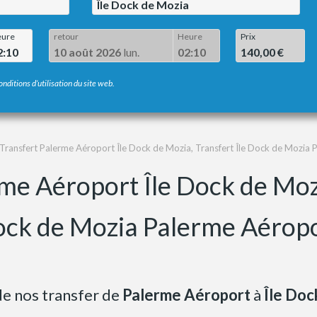
Île Dock de Mozia
ure
retour
Heure
Prix
2:10
10 août 2026
lun.
02:10
140,00 €
onditions d’utilisation du site web.
Transfert Palerme Aéroport Île Dock de Mozia, Transfert Île Dock de Mozia
me Aéroport Île Dock de Mozi
ck de Mozia Palerme Aérop
 de nos transfer de
Palerme Aéroport
à
Île Doc