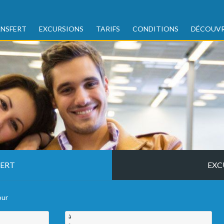
NSFERT
EXCURSIONS
TARIFS
CONDITIONS
DÉCOUVR
ERT
EXC
our
à