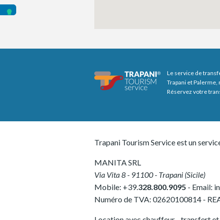
Le service de transf
Trapani et Palerme, 
Réservez votre tran
Trapani Tourism Service est un servic
MANITA SRL
Via Vita 8
-
91100
-
Trapani
(
Sicile
)
Mobile:
+39.
328.800.9095
- Email:
i
Numéro de TVA:
02620100814
-
REA
Location avec chauffeur - transfert et v