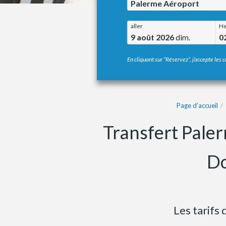
Palerme Aéroport
aller
He
9 août 2026
dim.
0
En cliquant sur “Réservez”, j’accepte les c
Page d’accueil
Transfert Paler
Do
Les tarifs