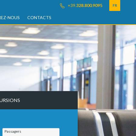
+39.
328.800.9095
FR
EZ-NOUS
CONTACTS
URSIONS
Passagers