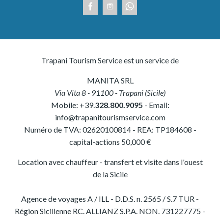
Trapani Tourism Service est un service de
MANITA SRL
Via Vita 8
-
91100
-
Trapani
(
Sicile
)
Mobile:
+39.
328.800.9095
- Email:
info@trapanitourismservice.com
Numéro de TVA:
02620100814
-
REA: TP184608
-
capital-actions 50,000 €
Location avec chauffeur - transfert et visite dans l'ouest
de la Sicile
Agence de voyages A / ILL - D.D.S. n. 2565 / S.7 TUR -
Région Sicilienne RC. ALLIANZ S.P.A. NON. 731227775 -