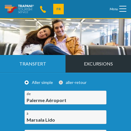
FR
Menu
TRANSFERT
EXCURSIONS
Aller simple
aller-retour
de
Palerme Aéroport
à
Marsala Lido