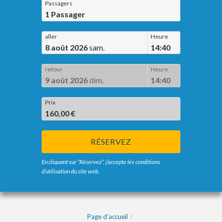
Passagers
1
Passager
aller
Heure
8 août 2026
sam.
14:40
retour
Heure
9 août 2026
dim.
14:40
Prix
160,00 €
RÉSERVEZ
En cliquant sur “Réservez”, j’accepte les conditions
d’utilisation du site web.
Page d’accueil