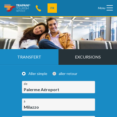
FR
Menu
TRANSFERT
EXCURSIONS
Aller simple
aller-retour
de
Palerme Aéroport
à
Milazzo