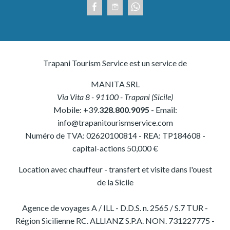
Trapani Tourism Service est un service de
MANITA SRL
Via Vita 8
-
91100
-
Trapani
(
Sicile
)
Mobile:
+39.
328.800.9095
- Email:
info@trapanitourismservice.com
Numéro de TVA:
02620100814
-
REA: TP184608
-
capital-actions 50,000 €
Location avec chauffeur - transfert et visite dans l'ouest
de la Sicile
Agence de voyages A / ILL - D.D.S. n. 2565 / S.7 TUR -
Région Sicilienne RC. ALLIANZ S.P.A. NON. 731227775 -