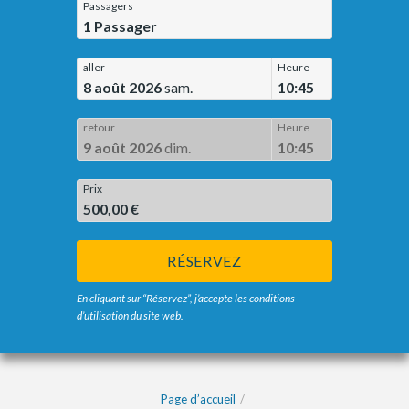
Passagers
1
Passager
aller
Heure
8 août 2026
sam.
10:45
retour
Heure
9 août 2026
dim.
10:45
Prix
500,00 €
RÉSERVEZ
En cliquant sur “Réservez”, j’accepte les conditions
d’utilisation du site web.
Page d’accueil