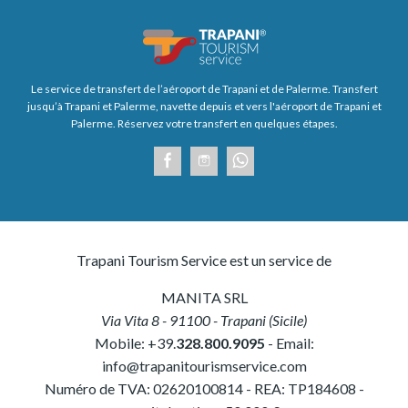
Le service de transfert de l’aéroport de Trapani et de Palerme. Transfert
jusqu’à Trapani et Palerme, navette depuis et vers l'aéroport de Trapani et
Palerme. Réservez votre transfert en quelques étapes.
Trapani Tourism Service est un service de
MANITA SRL
Via Vita 8
-
91100
-
Trapani
(
Sicile
)
Mobile:
+39.
328.800.9095
- Email:
info@trapanitourismservice.com
Numéro de TVA:
02620100814
-
REA: TP184608
-