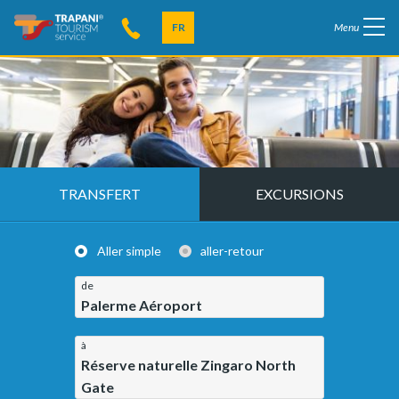
FR
Menu
TRANSFERT
EXCURSIONS
Aller simple
aller-retour
de
Palerme Aéroport
à
Réserve naturelle Zingaro North
Gate