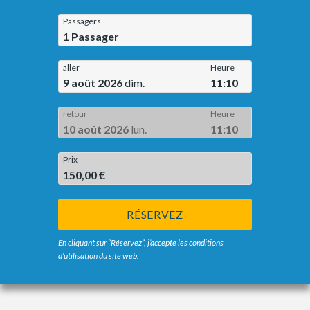
Passagers
1
Passager
aller
Heure
9 août 2026
dim.
11:10
retour
Heure
10 août 2026
lun.
11:10
Prix
150,00 €
RÉSERVEZ
En cliquant sur “Réservez”, j’accepte les conditions
d’utilisation du site web.