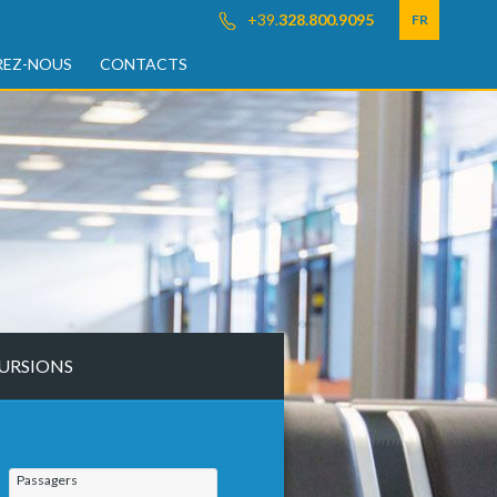
+39.
328.800.9095
FR
EZ-NOUS
CONTACTS
URSIONS
Passagers