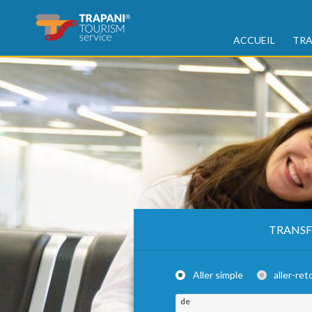
ACCUEIL
TRA
TRANSF
Aller simple
aller-ret
de