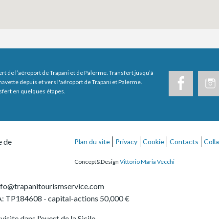
ert de l’aéroport de Trapani et de Palerme. Transfert jusqu’à
navette depuis et vers l'aéroport de Trapani et Palerme.
sfert en quelques étapes.
e de
Plan du site
Privacy
Cookie
Contacts
Coll
Concept&Design
Vittorio Maria Vecchi
nfo@trapanitourismservice.com
: TP184608
- capital-actions 50,000 €
isite dans l'ouest de la Sicile