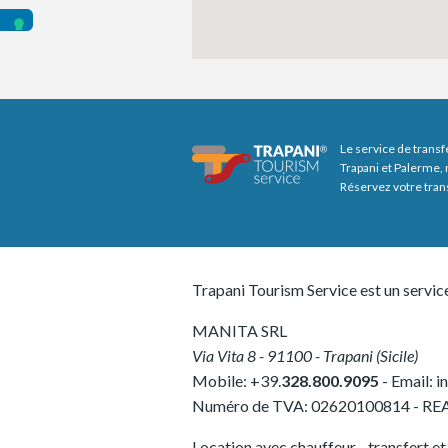
Le service de transf
Trapani et Palerme, 
Réservez votre tran
Trapani Tourism Service est un servic
MANITA SRL
Via Vita 8
-
91100
-
Trapani
(
Sicile
)
Mobile:
+39.
328.800.9095
- Email:
i
Numéro de TVA:
02620100814
-
REA
Location avec chauffeur - transfert et v