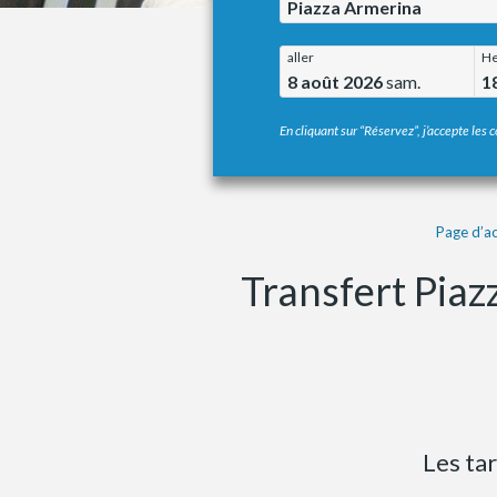
Piazza Armerina
aller
He
8 août 2026
sam.
1
En cliquant sur “Réservez”, j’accepte les c
Page d’ac
Transfert Piaz
Les tar