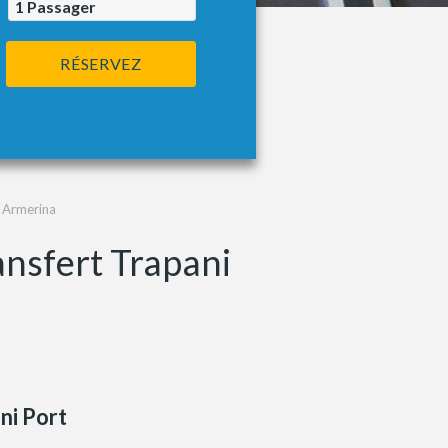
1
Passager
RÉSERVEZ
a Armerina
ansfert Trapani
ni Port