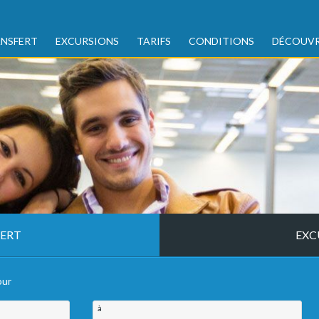
NSFERT
EXCURSIONS
TARIFS
CONDITIONS
DÉCOUVR
ERT
EXC
our
à