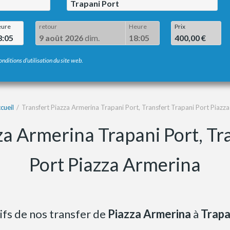
Trapani Port
ure
retour
Heure
Prix
8:05
9 août 2026
dim.
18:05
400,00 €
onditions d’utilisation du site web.
cueil
Transfert Piazza Armerina Trapani Port, Transfert Trapani Port Piazz
za Armerina Trapani Port, Tr
Port Piazza Armerina
ifs de nos transfer de
Piazza Armerina
à
Trapa