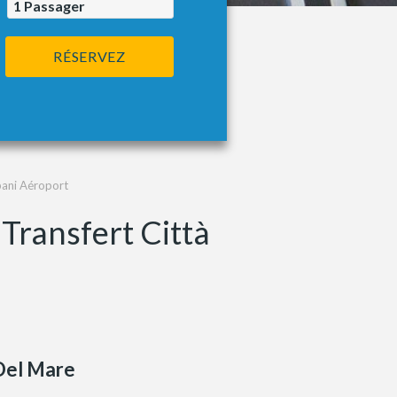
1
Passager
RÉSERVEZ
pani Aéroport
Transfert Città
Del Mare