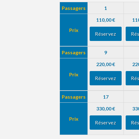
Passagers
1
110,00 €
11
Prix
Réservez
Rés
Passagers
9
220,00 €
22
Prix
Réservez
Rés
Passagers
17
330,00 €
33
Prix
Réservez
Rés