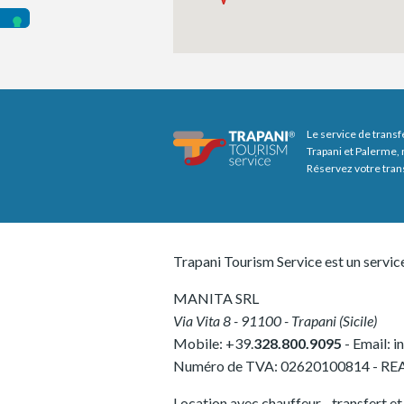
Le service de transf
Trapani et Palerme, 
Réservez votre tran
Trapani Tourism Service est un servic
MANITA SRL
Via Vita 8
-
91100
-
Trapani
(
Sicile
)
Mobile:
+39.
328.800.9095
- Email:
i
Numéro de TVA:
02620100814
-
REA
Location avec chauffeur - transfert et v