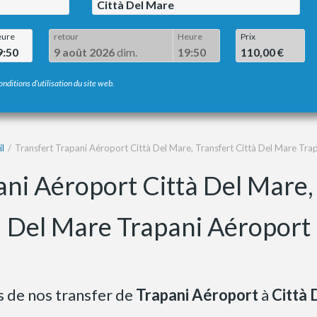
Città Del Mare
ure
retour
Heure
Prix
9:50
9 août 2026
dim.
19:50
110,00 €
onditions d’utilisation du site web.
l
Transfert Trapani Aéroport Città Del Mare, Transfert Città Del Mare Tra
ani Aéroport Città Del Mare, 
Del Mare Trapani Aéroport
fs de nos transfer de
Trapani Aéroport
à
Città 