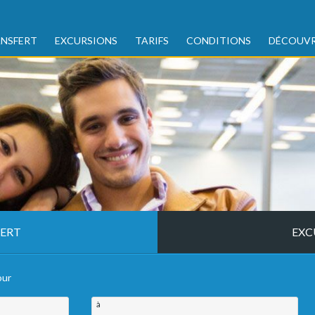
NSFERT
EXCURSIONS
TARIFS
CONDITIONS
DÉCOUVR
ERT
EXC
our
à