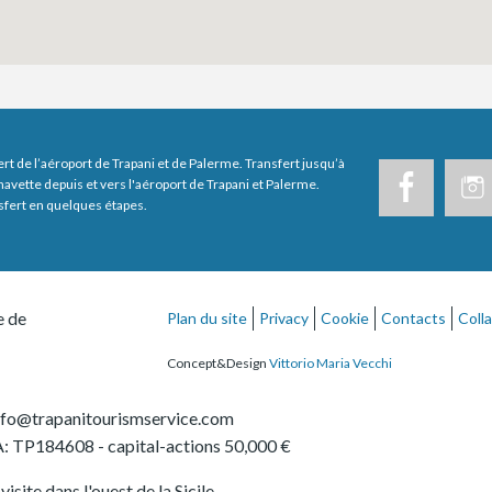
ert de l’aéroport de Trapani et de Palerme. Transfert jusqu’à
navette depuis et vers l'aéroport de Trapani et Palerme.
sfert en quelques étapes.
e de
Plan du site
Privacy
Cookie
Contacts
Coll
Concept&Design
Vittorio Maria Vecchi
nfo@trapanitourismservice.com
: TP184608
- capital-actions 50,000 €
isite dans l'ouest de la Sicile