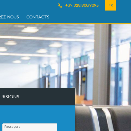
+39.
328.800.9095
FR
EZ-NOUS
CONTACTS
URSIONS
Passagers