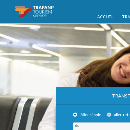
ACCUEIL
TRA
TRANSF
Aller simple
aller-ret
de