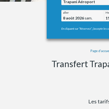
Trapani Aéroport
aller
He
8 août 2026
sam.
1
En cliquant sur “Réservez”, j’accepte les c
Page d’accuei
Transfert Trap
Les tari