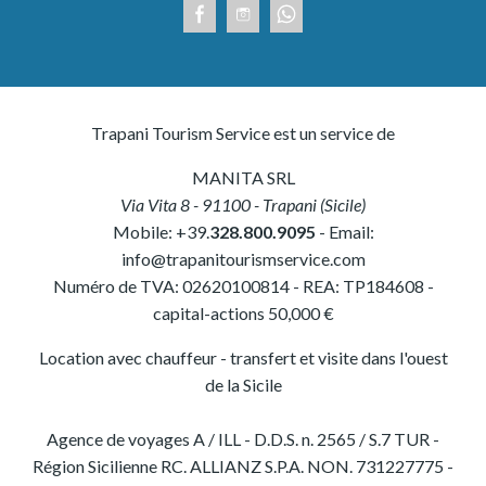
Trapani Tourism Service est un service de
MANITA SRL
Via Vita 8
-
91100
-
Trapani
(
Sicile
)
Mobile:
+39.
328.800.9095
- Email:
info@trapanitourismservice.com
Numéro de TVA:
02620100814
-
REA: TP184608
-
capital-actions 50,000 €
Location avec chauffeur - transfert et visite dans l'ouest
de la Sicile
Agence de voyages A / ILL - D.D.S. n. 2565 / S.7 TUR -
Région Sicilienne RC. ALLIANZ S.P.A. NON. 731227775 -