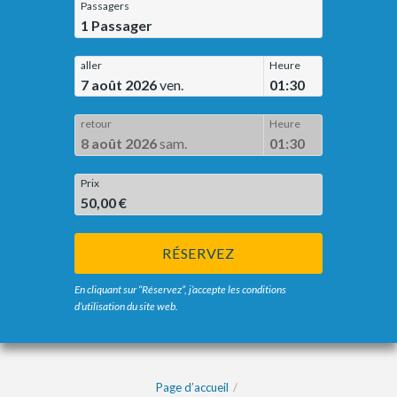
Passagers
1
Passager
aller
Heure
7 août 2026
ven.
01:30
retour
Heure
8 août 2026
sam.
01:30
Prix
50,00 €
RÉSERVEZ
En cliquant sur “Réservez”, j’accepte les conditions
d’utilisation du site web.
Page d’accueil