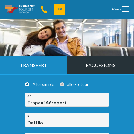
FR
Menu
TRANSFERT
EXCURSIONS
Aller simple
aller-retour
de
Trapani Aéroport
à
Dattilo