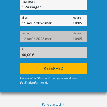
Passagers
1
Passager
aller
Heure
11 août 2026
mar.
10:05
retour
Heure
12 août 2026
mer.
10:05
Prix
60,00 €
RÉSERVEZ
En cliquant sur “Réservez”, j’accepte les conditions
d’utilisation du site web.
Page d’accueil