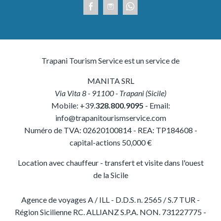
Trapani Tourism Service est un service de
MANITA SRL
Via Vita 8
-
91100
-
Trapani
(
Sicile
)
Mobile:
+39.
328.800.9095
- Email:
info@trapanitourismservice.com
Numéro de TVA:
02620100814
-
REA: TP184608
-
capital-actions 50,000 €
Location avec chauffeur - transfert et visite dans l'ouest
de la Sicile
Agence de voyages A / ILL - D.D.S. n. 2565 / S.7 TUR -
Région Sicilienne RC. ALLIANZ S.P.A. NON. 731227775 -