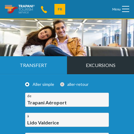
FR
Menu
TRANSFERT
EXCURSIONS
Aller simple
aller-retour
de
Trapani Aéroport
à
Lido Valderice