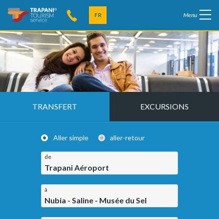
FR
Menu
TRANSFERT
EXCURSIONS
Aller simple
aller-retour
de
Trapani Aéroport
à
Nubia - Saline - Musée du Sel