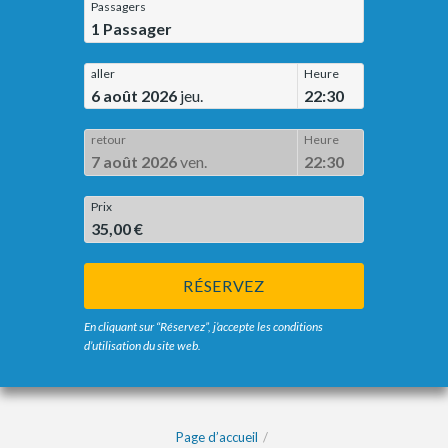
Passagers
1
Passager
aller
Heure
6 août 2026
jeu.
22:30
retour
Heure
7 août 2026
ven.
22:30
Prix
35,00 €
RÉSERVEZ
En cliquant sur “Réservez”, j’accepte les conditions
d’utilisation du site web.
Page d’accueil