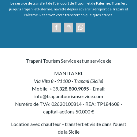
Le service de transfert de l’aéroport de Trapani et de Palerme. Transfert
jusqu’à Trapani et Palerme, navette depuis et vers l'aéroport de Trapani et
Palerme. Réservez votre transfert en quelques étapes.
Trapani Tourism Service est un service de
MANITA SRL
Via Vita 8
-
91100
-
Trapani
(
Sicile
)
Mobile:
+39.
328.800.9095
- Email:
info@trapanitourismservice.com
Numéro de TVA:
02620100814
-
REA: TP184608
-
capital-actions 50,000 €
Location avec chauffeur - transfert et visite dans l'ouest
de la Sicile