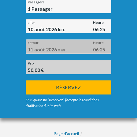
Passagers
1
Passager
aller
Heure
10 août 2026
lun.
06:25
retour
Heure
11 août 2026
mar.
06:25
Prix
50,00 €
RÉSERVEZ
En cliquant sur “Réservez”, j’accepte les conditions
d’utilisation du site web.
Page d’accueil