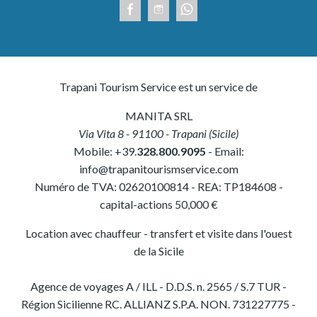
Trapani Tourism Service est un service de
MANITA SRL
Via Vita 8
-
91100
-
Trapani
(
Sicile
)
Mobile:
+39.
328.800.9095
- Email:
info@trapanitourismservice.com
Numéro de TVA:
02620100814
-
REA: TP184608
-
capital-actions 50,000 €
Location avec chauffeur - transfert et visite dans l'ouest
de la Sicile
Agence de voyages A / ILL - D.D.S. n. 2565 / S.7 TUR -
Région Sicilienne RC. ALLIANZ S.P.A. NON. 731227775 -