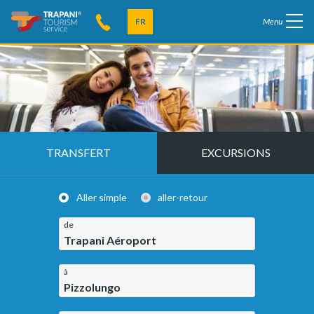
FR
Menu
TRANSFERT
EXCURSIONS
Aller simple
aller-retour
de
Trapani Aéroport
à
Pizzolungo