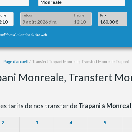
Monreale
ure
retour
Heure
Prix
2:10
9 août 2026
dim.
12:10
160,00 €
onditions d’utilisation du site web.
Page d’accueil
Transfert Trapani Monreale, Transfert Monreale Trapani
pani Monreale, Transfert Mo
es tarifs de nos transfer de
Trapani
à
Monreal
2
3
4
5