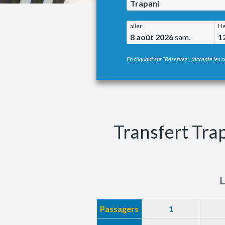
Trapani
aller
He
8 août 2026
sam.
1
En cliquant sur “Réservez”, j’accepte les c
Transfert Tra
L
Passagers
1