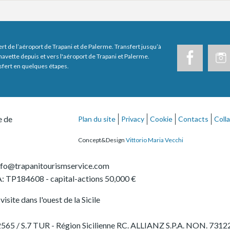
ert de l’aéroport de Trapani et de Palerme. Transfert jusqu’à
navette depuis et vers l'aéroport de Trapani et Palerme.
sfert en quelques étapes.
e de
Plan du site
Privacy
Cookie
Contacts
Coll
Concept&Design
Vittorio Maria Vecchi
nfo@trapanitourismservice.com
: TP184608
- capital-actions 50,000 €
isite dans l'ouest de la Sicile
n. 2565 / S.7 TUR - Région Sicilienne RC. ALLIANZ S.P.A. NON. 7