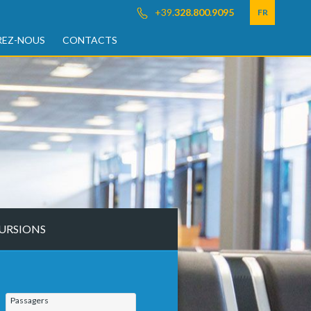
+39.
328.800.9095
FR
EZ-NOUS
CONTACTS
URSIONS
Passagers