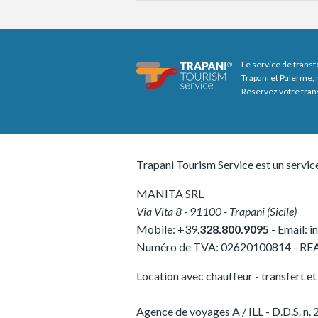
Le service de transf
Trapani et Palerme, 
Réservez votre tran
Trapani Tourism Service est un servic
MANITA SRL
Via Vita 8
-
91100
-
Trapani
(
Sicile
)
Mobile:
+39.
328.800.9095
- Email:
i
Numéro de TVA:
02620100814
-
REA
Location avec chauffeur - transfert et v
Agence de voyages A / ILL - D.D.S. 