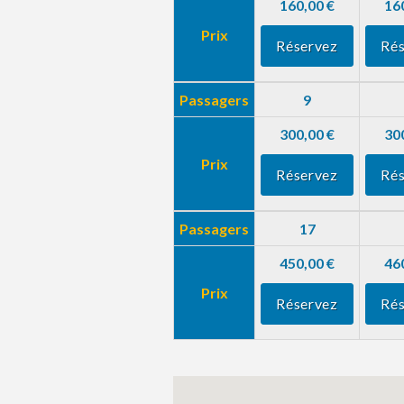
160,00 €
16
Prix
Réservez
Rés
Passagers
9
300,00 €
30
Prix
Réservez
Rés
Passagers
17
450,00 €
46
Prix
Réservez
Rés