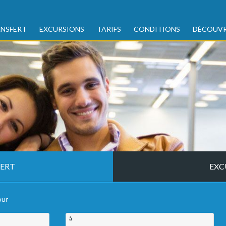
NSFERT
EXCURSIONS
TARIFS
CONDITIONS
DÉCOUVR
ERT
EXC
our
à