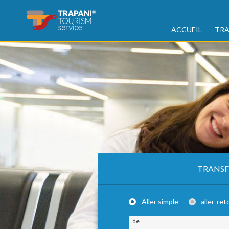
ACCUEIL
TRA
TRANSF
Aller simple
aller-ret
de