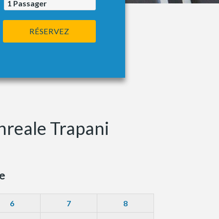
1
Passager
RÉSERVEZ
nreale Trapani
e
6
7
8