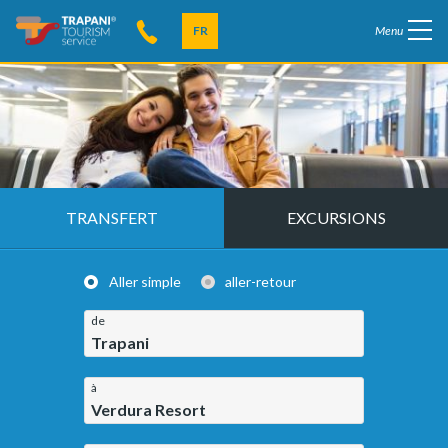
FR
Menu
TRANSFERT
EXCURSIONS
Aller simple
aller-retour
de
Trapani
à
Verdura Resort