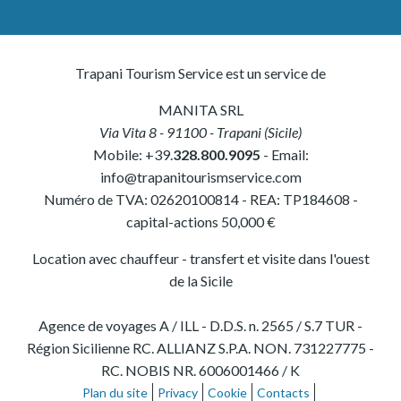
Trapani Tourism Service est un service de
MANITA SRL
Via Vita 8
-
91100
-
Trapani
(
Sicile
)
Mobile:
+39.
328.800.9095
- Email:
info@trapanitourismservice.com
Numéro de TVA:
02620100814
-
REA: TP184608
-
capital-actions 50,000 €
Location avec chauffeur - transfert et visite dans l'ouest
de la Sicile
Agence de voyages A / ILL - D.D.S. n. 2565 / S.7 TUR -
Région Sicilienne RC. ALLIANZ S.P.A. NON. 731227775 -
RC. NOBIS NR. 6006001466 / K
Plan du site
Privacy
Cookie
Contacts