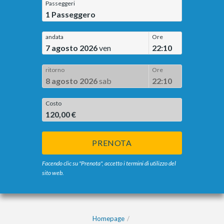
Passeggeri
1
Passeggero
andata
Ore
7 agosto 2026
ven
22:10
ritorno
Ore
8 agosto 2026
sab
22:10
Costo
120,00 €
PRENOTA
Facendo clic su "Prenota", accetto i termini di utilizzo del
sito web.
Homepage