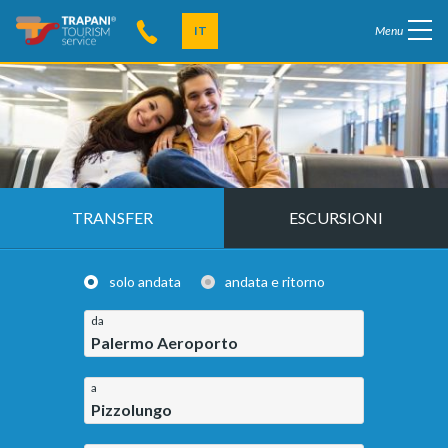
IT
Menu
TRANSFER
ESCURSIONI
solo andata
andata e ritorno
da
Palermo Aeroporto
a
Pizzolungo