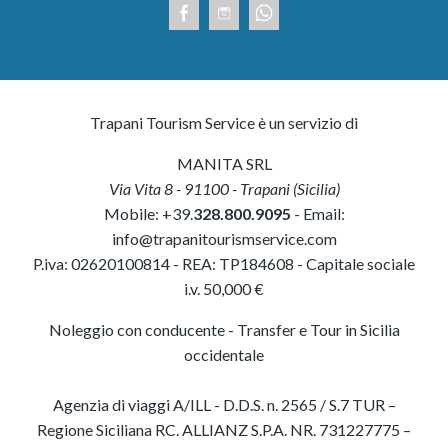
Trapani Tourism Service è un servizio di
MANITA SRL
Via Vita 8
-
91100
-
Trapani
(
Sicilia
)
Mobile:
+39.
328.800.9095
- Email:
info@trapanitourismservice.com
P.iva:
02620100814
-
REA: TP184608
- Capitale sociale
i.v. 50,000 €
Noleggio con conducente - Transfer e Tour in Sicilia
occidentale
Agenzia di viaggi A/ILL - D.D.S. n. 2565 / S.7 TUR –
Regione Siciliana RC. ALLIANZ S.P.A. NR. 731227775 –