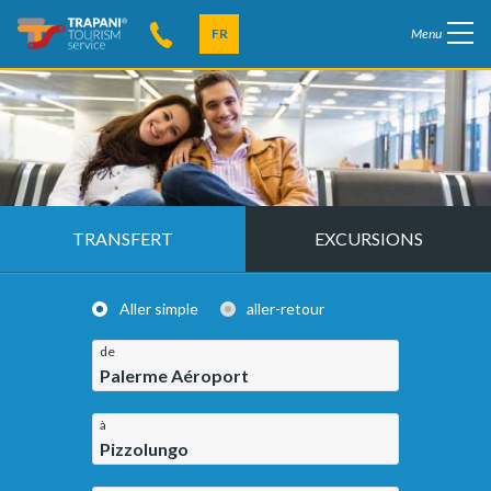
FR
Menu
TRANSFERT
EXCURSIONS
Aller simple
aller-retour
de
Palerme Aéroport
à
Pizzolungo