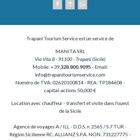
Trapani Tourism Service est un service de
MANITA SRL
Via Vita 8
-
91100
-
Trapani
(
Sicile
)
Mobile:
+39.
328.800.9095
- Email:
info@trapanitourismservice.com
Numéro de TVA:
02620100814
-
REA: TP184608
-
capital-actions 50,000 €
Location avec chauffeur - transfert et visite dans l'ouest
de la Sicile
Agence de voyages A / ILL - D.D.S. n. 2565 / S.7 TUR -
Région Sicilienne RC. ALLIANZ S.P.A. NON. 731227775 -