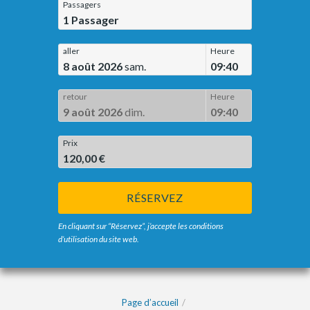
Passagers
1
Passager
aller
Heure
8 août 2026
sam.
09:40
retour
Heure
9 août 2026
dim.
09:40
Prix
120,00 €
RÉSERVEZ
En cliquant sur “Réservez”, j’accepte les conditions
d’utilisation du site web.
Page d’accueil