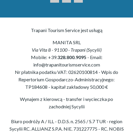
Trapani Tourism Service jest usługą
MANITA SRL
Via Vita 8
-
91100
-
Trapani
(
Sycylii
)
Mobile:
+39.
328.800.9095
- Email:
info@trapanitourismservice.com
Nr płatnika podatku VAT:
02620100814
-
Wpis do
Repertorium Gospodarczo-Administracyjnego:
TP184608
- kapitał zakładowy 50,000 €
Wynajem z kierowcą - transfer i wycieczka po
zachodniej Sycylii
Biuro podróży A / ILL - D.D.S. n. 2565 / S.7 TUR - region
Sycylii RC. ALLIANZ S.P.A. NIE. 731227775 - RC. NOBIS