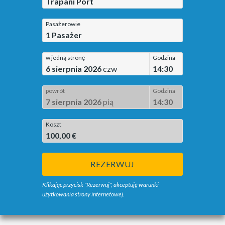
Trapani Port
Pasażerowie
1
Pasażer
w jedną stronę
Godzina
6 sierpnia 2026
czw
14:30
powrót
Godzina
7 sierpnia 2026
pią
14:30
Koszt
100,00 €
REZERWUJ
Klikając przycisk "Rezerwuj", akceptuję warunki
użytkowania strony internetowej.