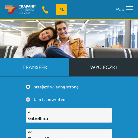
PL
Menu
TRANSFER
WYCIECZKI
przejazd w jedną stronę
tam i z powrotem
z
Gibellina
do