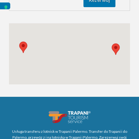
Usługa transferu z lotnisk w Trapani i Palermo. Transfer do Trapani i do
Palermo, przewóz z i na lotniska w Trapani i Palermo. Zarezerwuj swój