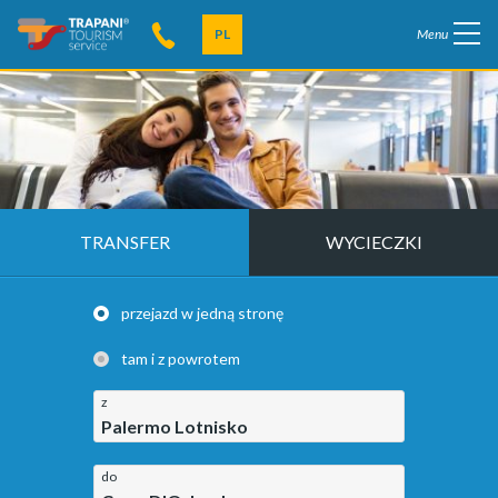
PL
Menu
TRANSFER
WYCIECZKI
przejazd w jedną stronę
tam i z powrotem
z
Palermo Lotnisko
do