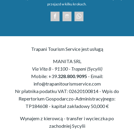
przejazd w kilku krokach.
Trapani Tourism Service jest usługą
MANITA SRL
Via Vita 8
-
91100
-
Trapani
(
Sycylii
)
Mobile:
+39.
328.800.9095
- Email:
info@trapanitourismservice.com
Nr płatnika podatku VAT:
02620100814
-
Wpis do
Repertorium Gospodarczo-Administracyjnego:
TP184608
- kapitał zakładowy 50,000 €
Wynajem z kierowcą - transfer i wycieczka po
zachodniej Sycylii