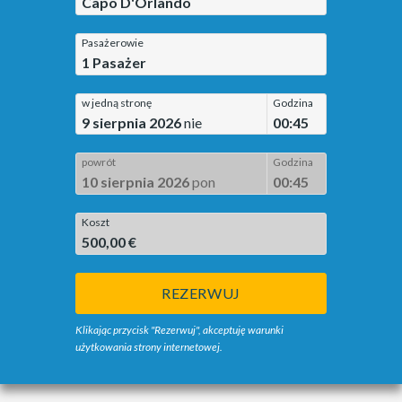
Capo D'Orlando
Pasażerowie
1
Pasażer
w jedną stronę
Godzina
9 sierpnia 2026
nie
00:45
powrót
Godzina
10 sierpnia 2026
pon
00:45
Koszt
500,00 €
REZERWUJ
Klikając przycisk "Rezerwuj", akceptuję warunki
użytkowania strony internetowej.