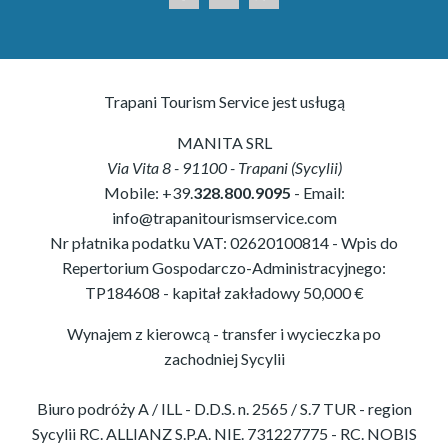
Trapani Tourism Service jest usługą
MANITA SRL
Via Vita 8
-
91100
-
Trapani
(
Sycylii
)
Mobile:
+39.
328.800.9095
- Email:
info@trapanitourismservice.com
Nr płatnika podatku VAT:
02620100814
-
Wpis do
Repertorium Gospodarczo-Administracyjnego:
TP184608
- kapitał zakładowy 50,000 €
Wynajem z kierowcą - transfer i wycieczka po
zachodniej Sycylii
Biuro podróży A / ILL - D.D.S. n. 2565 / S.7 TUR - region
Sycylii RC. ALLIANZ S.P.A. NIE. 731227775 - RC. NOBIS