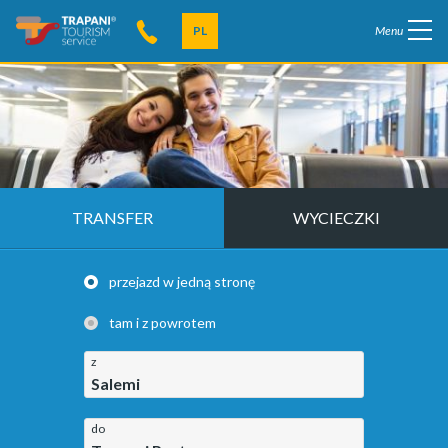
PL
Menu
TRANSFER
WYCIECZKI
przejazd w jedną stronę
tam i z powrotem
z
Salemi
do