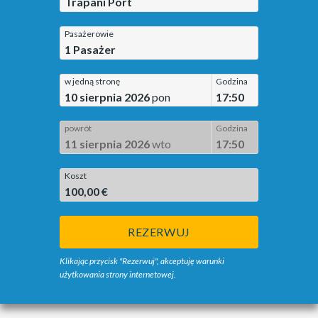
Trapani Port
Pasażerowie
1
Pasażer
w jedną stronę
Godzina
10 sierpnia 2026
pon
17:50
powrót
Godzina
11 sierpnia 2026
wto
17:50
Koszt
100,00 €
REZERWUJ
Klikając przycisk "Rezerwuj", akceptuję warunki
użytkowania strony internetowej.