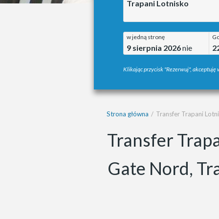
Trapani Lotnisko
w jedną stronę
Go
9 sierpnia 2026
nie
2
Klikając przycisk "Rezerwuj", akceptuję
Strona główna
Transfer Trapani Lotn
Transfer Trapa
Gate Nord, Tr