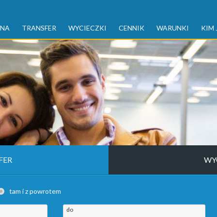
WNA
TRANSFER
WYCIECZKI
CENNIK
WARUNKI
KIM 
FER
WY
tam i z powrotem
do