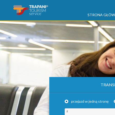
STRONA GŁÓ
TRANS
przejazd w jedną stronę
z