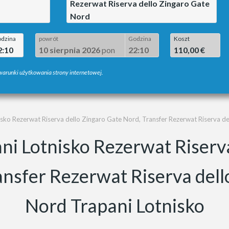
Rezerwat Riserva dello Zingaro Gate
Nord
dzina
powrót
Godzina
Koszt
2:10
10 sierpnia 2026
pon
22:10
110,00 €
 warunki użytkowania strony internetowej.
isko Rezerwat Riserva dello Zingaro Gate Nord, Transfer Rezerwat Riserva d
ni Lotnisko Rezerwat Riserv
ansfer Rezerwat Riserva dell
Nord Trapani Lotnisko