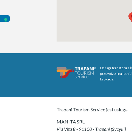
Usługa transferu z l
przewóz z i na lotni
krokach.
Trapani Tourism Service jest usługą
MANITA SRL
Via Vita 8
-
91100
-
Trapani
(
Sycylii
)