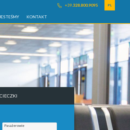
+39.
328.800.9095
PL
JESTEŚMY
KONTAKT
CIECZKI
Pasażerowie