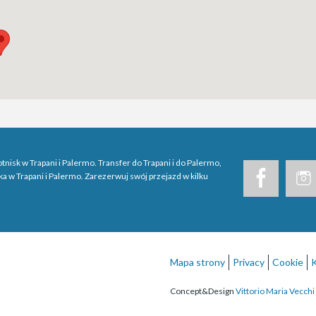
otnisk w Trapani i Palermo. Transfer do Trapani i do Palermo,
ska w Trapani i Palermo. Zarezerwuj swój przejazd w kilku
Mapa strony
Privacy
Cookie
Concept&Design
Vittorio Maria Vecchi