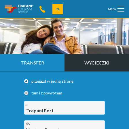
PL
Menu
TRANSFER
WYCIECZKI
przejazd w jedną stronę
tam i z powrotem
z
Trapani Port
do