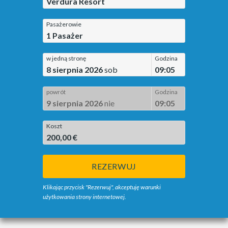
Verdura Resort
Pasażerowie
1
Pasażer
w jedną stronę
Godzina
8 sierpnia 2026
sob
09:05
powrót
Godzina
9 sierpnia 2026
nie
09:05
Koszt
200,00 €
REZERWUJ
Klikając przycisk "Rezerwuj", akceptuję warunki
użytkowania strony internetowej.