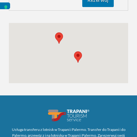
Usługa transferu z lotnisk w Trapani i Palermo. Transfer do Trapani i do
Palermo, przewóz z i na lotniska w Trapani i Palermo. Zarezerwuj swój