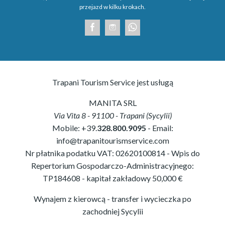
przejazd w kilku krokach.
Trapani Tourism Service jest usługą
MANITA SRL
Via Vita 8
-
91100
-
Trapani
(
Sycylii
)
Mobile:
+39.
328.800.9095
- Email:
info@trapanitourismservice.com
Nr płatnika podatku VAT:
02620100814
-
Wpis do
Repertorium Gospodarczo-Administracyjnego:
TP184608
- kapitał zakładowy 50,000 €
Wynajem z kierowcą - transfer i wycieczka po
zachodniej Sycylii