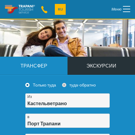
RU
Меню
ТРАНСФЕР
ЭКСКУРСИИ
Только туда
туда-обратно
Из
Кастельветрано
в
Порт Трапани