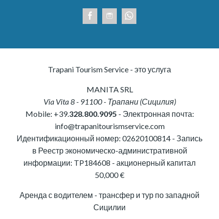
Trapani Tourism Service - это услуга
MANITA SRL
Via Vita 8
-
91100
-
Трапани
(
Сицилия
)
Mobile:
+39.
328.800.9095
- Электронная почта:
info@trapanitourismservice.com
Идентификационный номер:
02620100814
-
Запись
в Реестр экономическо-административной
информации: TP184608
- акционерный капитал
50,000 €
Аренда с водителем - трансфер и тур по западной
Сицилии