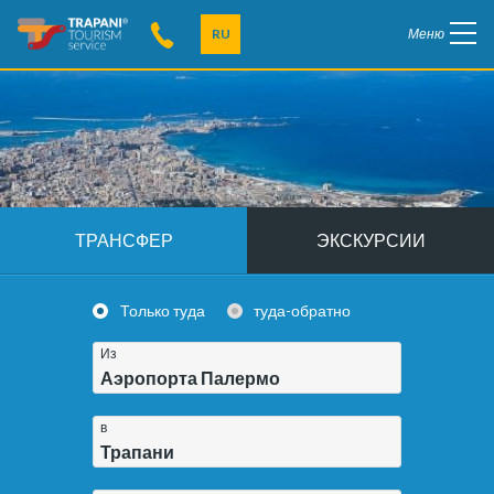
RU
Меню
ТРАНСФЕР
ЭКСКУРСИИ
Только туда
туда-обратно
Из
Аэропорта Палермо
в
Трапани