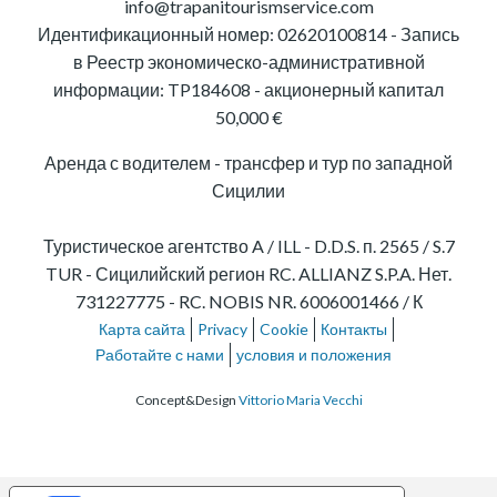
info@trapanitourismservice.com
Идентификационный номер:
02620100814
-
Запись
в Реестр экономическо-административной
информации: TP184608
- акционерный капитал
50,000 €
Аренда с водителем - трансфер и тур по западной
Сицилии
Туристическое агентство A / ILL - D.D.S. п. 2565 / S.7
TUR - Сицилийский регион RC. ALLIANZ S.P.A. Нет.
731227775 - RC. NOBIS NR. 6006001466 / К
Карта сайта
Privacy
Cookie
Контакты
Работайте с нами
условия и положения
Concept&Design
Vittorio Maria Vecchi