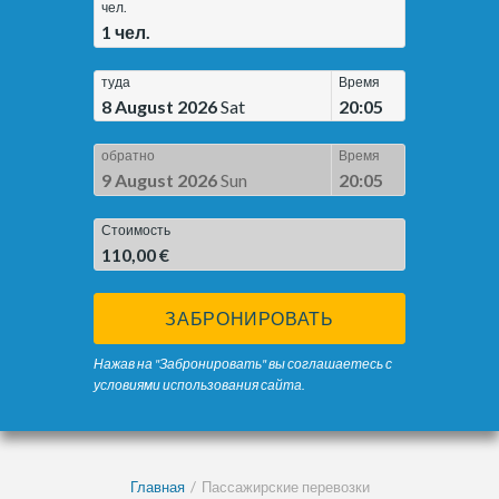
чел.
1
чел.
туда
Время
8 August 2026
Sat
20:05
обратно
Время
9 August 2026
Sun
20:05
Стоимость
110,00 €
ЗАБРОНИРОВАТЬ
Нажав на "Забронировать" вы соглашаетесь с
условиями использования сайта.
Главная
Пассажирские перевозки