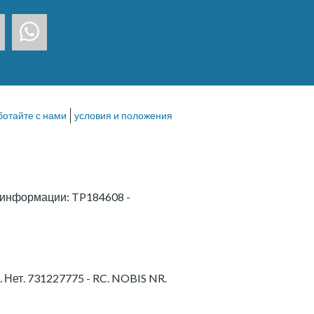
ботайте с нами
условия и положения
й информации: TP184608
-
A. Нет. 731227775 - RC. NOBIS NR.