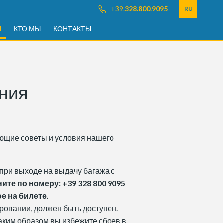
+39.
328.800.9095
RU
Я
КТО МЫ
КОНТАКТЫ
ания
ующие советы и условия нашего
 при выходе на выдачу багажа с
ите по номеру: +39 328 800 9095
е на билете.
ровании, должен быть доступен.
аким образом вы избежите сбоев в