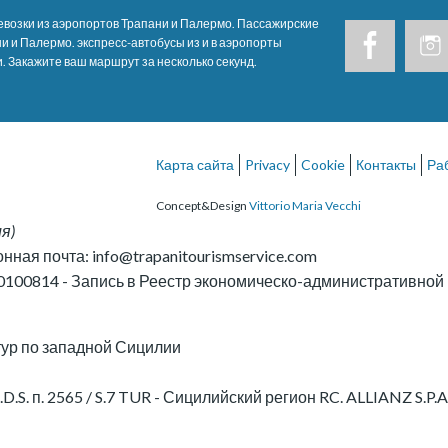
возки из аэропортов Трапани и Палермо. Пассажирские
и и Палермо. экспресс-автобусы из и в аэропорты
. Закажите ваш маршрут за несколько секунд.
Карта сайта
Privacy
Cookie
Контакты
Ра
Concept&Design
Vittorio Maria Vecchi
ия
)
онная почта:
info@trapanitourismservice.com
0100814
-
Запись в Реестр экономическо-административно
тур по западной Сицилии
.D.S. п. 2565 / S.7 TUR - Сицилийский регион RC. ALLIANZ S.P.