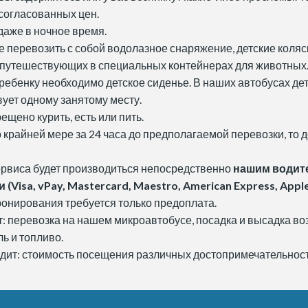
согласованных цен.
даже в ночное время.
 перевозить с собой водолазное снаряжение, детские коляс
 путешествующих в специальных контейнерах для животных
ребенку необходимо детское сиденье. В наших автобусах де
вует одному занятому месту.
щено курить, есть или пить.
о крайней мере за 24 часа до предполагаемой перевозки, то 
рвиса будет производиться непосредственно
нашим водите
isa, vPay, Mastercard, Maestro, American Express, Apple
ронирования требуется только предоплата.
т: перевозка на нашем микроавтобусе, посадка и высадка в
ь и топливо.
одит: стоимость посещения различных достопримечательност