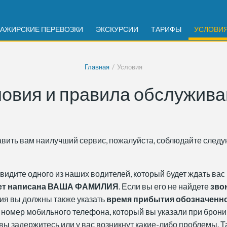
АЖИРСКИЕ ПЕРЕВОЗКИ
ЭКСКУРСИИ
ТАРИФЫ
УСЛОВИ
Главная
Условия
овия и правила обслужив
тавить вам наилучший сервис, пожалуйста, соблюдайте след
видите одного из наших водителей, который будет ждать вас
удет написана ВАША ФАМИЛИЯ
. Если вы его не найдете
звон
ия вы должны также указать
время прибытия обозначенно
 номер мобильного телефона, который вы указали при брони
ы задержитесь или у вас возникнут какие-либо проблемы. Т