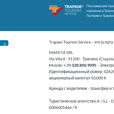
Пассажирские пере
перевозки в Трапан
Палермо и Трарани
Trapani Tourism Service - это услуга
MANITA SRL
Via Vita 8
-
91100
-
Трапани
(
Сицил
Mobile:
+39.
328.800.9095
- Электр
Идентификационный номер:
0262
акционерный капитал 50,000 €
Аренда с водителем - трансфер и 
Туристическое агентство A / ILL - D
6006001466 / К