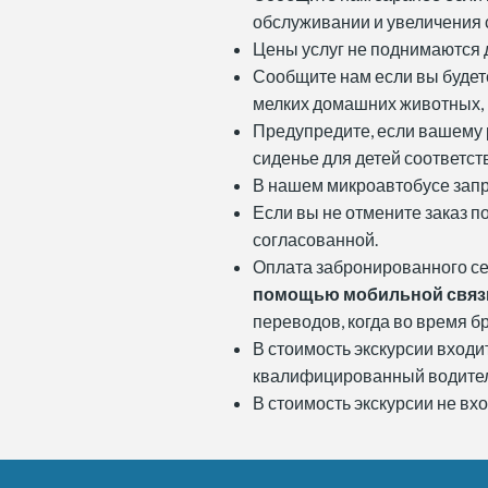
обслуживании и увеличения 
Цены услуг не поднимаются 
Сообщите нам если вы будете
мелких домашних животных,
Предупредите, если вашему 
сиденье для детей соответст
В нашем микроавтобусе запре
Если вы не отмените заказ п
согласованной.
Оплата забронированного се
помощью мобильной связи (V
переводов, когда во время б
В стоимость экскурсии входи
квалифицированный водител
В стоимость экскурсии не вх