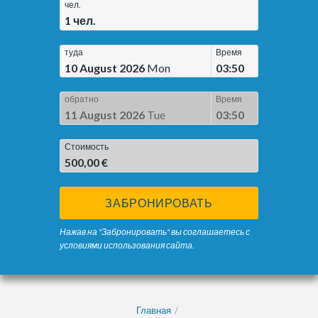
чел.
1
чел.
туда
Время
10 August 2026
Mon
03:50
обратно
Время
11 August 2026
Tue
03:50
Стоимость
500,00 €
ЗАБРОНИРОВАТЬ
Нажав на "Забронировать" вы соглашаетесь с
условиями использования сайта.
Главная