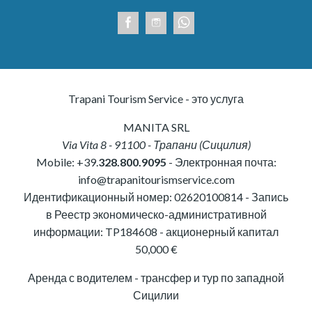
Trapani Tourism Service - это услуга
MANITA SRL
Via Vita 8
-
91100
-
Трапани
(
Сицилия
)
Mobile:
+39.
328.800.9095
- Электронная почта:
info@trapanitourismservice.com
Идентификационный номер:
02620100814
-
Запись
в Реестр экономическо-административной
информации: TP184608
- акционерный капитал
50,000 €
Аренда с водителем - трансфер и тур по западной
Сицилии