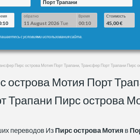
Порт Трапани
ремя
обратно
Время
Стоимость
0:10
11 August 2026
Tue
00:10
45,00 €
лашаетесь с условиями использования сайта.
ансфер Пирс острова Мотия Порт Трапани, Трансфер Порт Трапани Пирс 
с острова Мотия Порт Трап
т Трапани Пирс острова М
ших переводов Из
Пирс острова Мотия
в
По