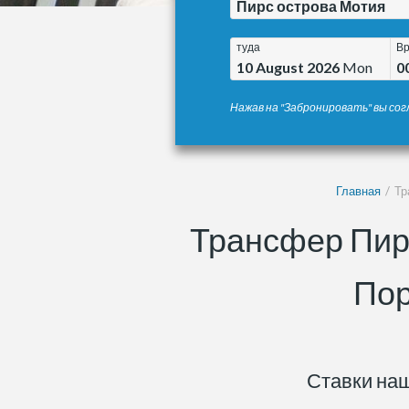
Пирс острова Мотия
туда
В
10 August 2026
Mon
0
Нажав на "Забронировать" вы сог
Главная
Тр
Трансфер Пир
Пор
Ставки на