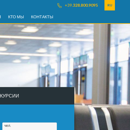
+39.
328.800.9095
RU
Я
КТО МЫ
КОНТАКТЫ
КУРСИИ
чел.