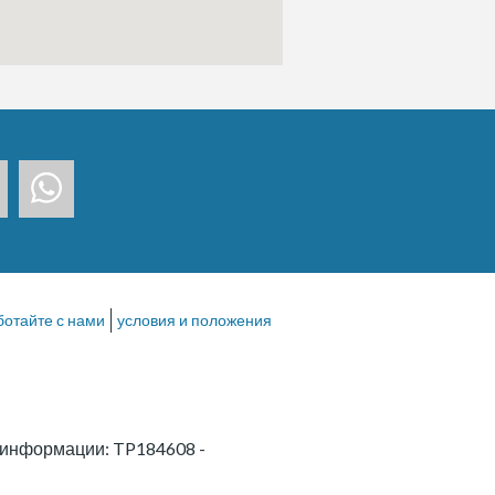
ботайте с нами
условия и положения
й информации: TP184608
-