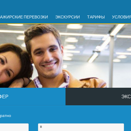
АЖИРСКИЕ ПЕРЕВОЗКИ
ЭКСКУРСИИ
ТАРИФЫ
УСЛОВИ
ФЕР
ЭКС
братно
в