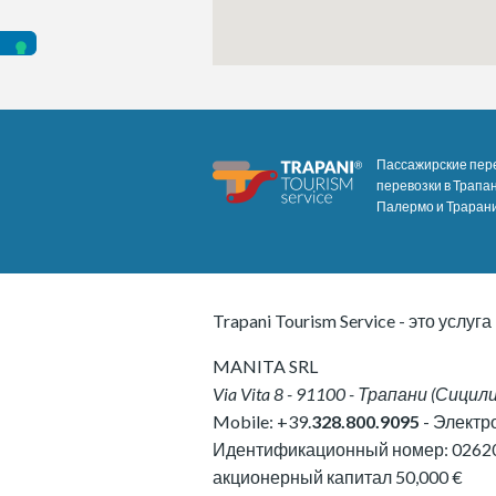
Пассажирские пере
перевозки в Трапан
Палермо и Трарани
Trapani Tourism Service - это услуга
MANITA SRL
Via Vita 8
-
91100
-
Трапани
(
Сицил
Mobile:
+39.
328.800.9095
- Электр
Идентификационный номер:
0262
акционерный капитал 50,000 €