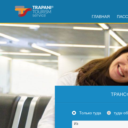
ГЛАВНАЯ
ПАСС
ТРАНС
Только туда
туда-о
Из