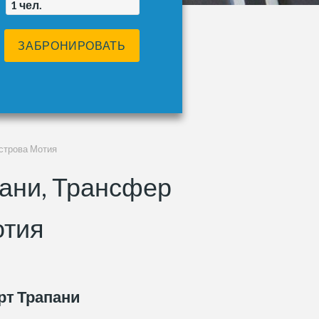
1
чел.
ЗАБРОНИРОВАТЬ
острова Мотия
ани, Трансфер
отия
рт Трапани