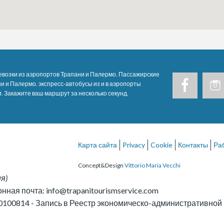
возки из аэропортов Трапани и Палермо. Пассажирские
и и Палермо. экспресс-автобусы из и в аэропорты
. Закажите ваш маршрут за несколько секунд.
Карта сайта
Privacy
Cookie
Контакты
Ра
Concept&Design
Vittorio Maria Vecchi
ия
)
онная почта:
info@trapanitourismservice.com
0100814
-
Запись в Реестр экономическо-административно