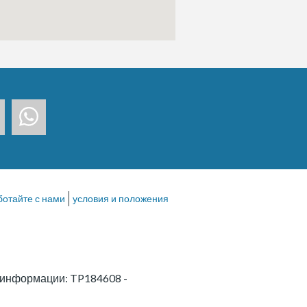
ботайте с нами
условия и положения
й информации: TP184608
-