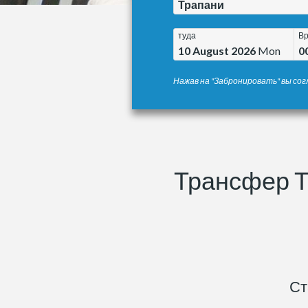
Трапани
туда
В
10 August 2026
Mon
0
Нажав на "Забронировать" вы сог
Трансфер Т
Ст