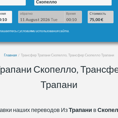
Скопелло
ремя
обратно
Время
Стоимость
0:10
11 August 2026
Tue
00:10
75,00 €
лашаетесь с условиями использования сайта.
Главная
Трансфер Трапани Скопелло, Трансфер Скопелло Трапани
рапани Скопелло, Трансф
Трапани
авки наших переводов Из
Трапани
в
Скопе