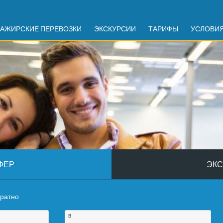
АЖИРСКИЕ ПЕРЕВОЗКИ
ЭКСКУРСИИ
ТАРИФЫ
УСЛОВИ
ФЕР
ЭКС
братно
в