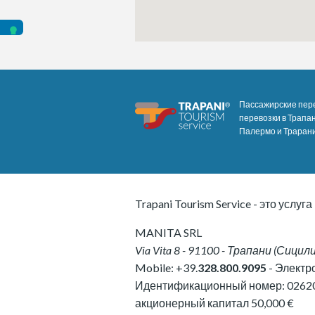
Пассажирские пере
перевозки в Трапан
Палермо и Трарани
Trapani Tourism Service - это услуга
MANITA SRL
Via Vita 8
-
91100
-
Трапани
(
Сицил
Mobile:
+39.
328.800.9095
- Электр
Идентификационный номер:
0262
акционерный капитал 50,000 €