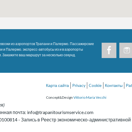
возки из аэропортов Трапани и Палермо. Пассажирские
и и Палермо. экспресс-автобусы из и в аэропорты
. Закажите ваш маршрут за несколько секунд.
Карта сайта
Privacy
Cookie
Контакты
Ра
Concept&Design
Vittorio Maria Vecchi
ия
)
онная почта:
info@trapanitourismservice.com
0100814
-
Запись в Реестр экономическо-административно