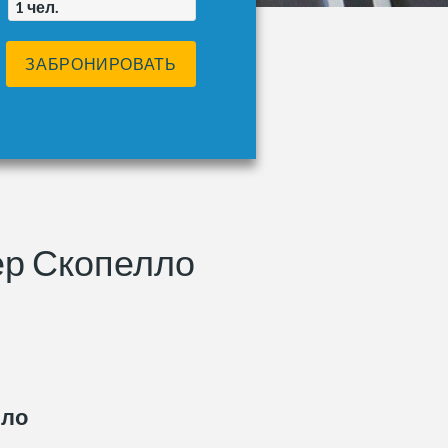
1
чел.
ЗАБРОНИРОВАТЬ
ер Скопелло
лло