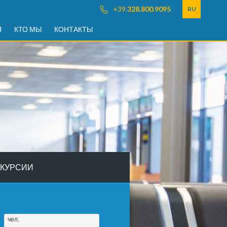
+39.
328.800.9095
RU
Я
КТО МЫ
КОНТАКТЫ
КУРСИИ
чел.