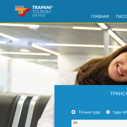
ГЛАВНАЯ
ПАСС
ТРАНС
Только туда
туда-о
Из