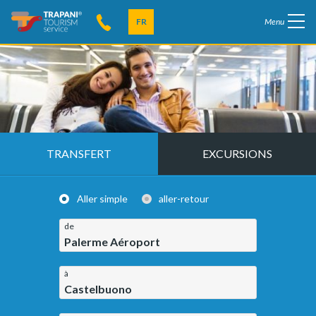
FR
Menu
TRANSFERT
EXCURSIONS
Aller simple
aller-retour
de
Palerme Aéroport
à
Castelbuono