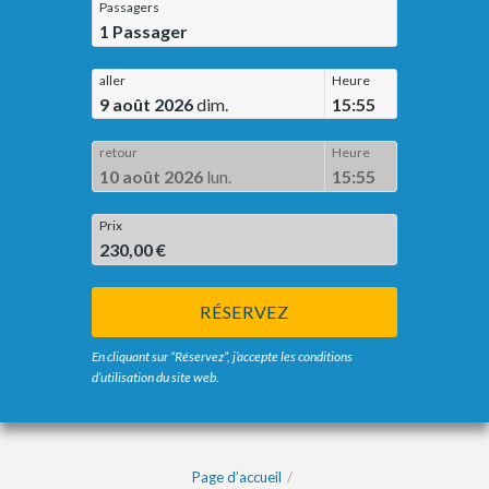
Passagers
1
Passager
aller
Heure
9 août 2026
dim.
15:55
retour
Heure
10 août 2026
lun.
15:55
Prix
230,00 €
RÉSERVEZ
En cliquant sur “Réservez”, j’accepte les conditions
d’utilisation du site web.
Page d’accueil