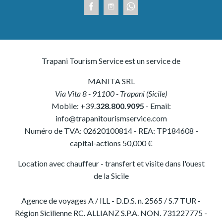
Trapani Tourism Service est un service de
MANITA SRL
Via Vita 8
-
91100
-
Trapani
(
Sicile
)
Mobile:
+39.
328.800.9095
- Email:
info@trapanitourismservice.com
Numéro de TVA:
02620100814
-
REA: TP184608
-
capital-actions 50,000 €
Location avec chauffeur - transfert et visite dans l'ouest
de la Sicile
Agence de voyages A / ILL - D.D.S. n. 2565 / S.7 TUR -
Région Sicilienne RC. ALLIANZ S.P.A. NON. 731227775 -