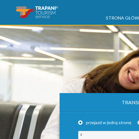
STRONA GŁÓ
TRANS
przejazd w jedną stronę
z