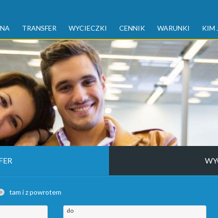
WNA
TRANSFER
WYCIECZKI
CENNIK
WARUNKI
KIM 
FER
WY
tam i z powrotem
do