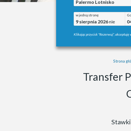
Palermo Lotnisko
w jedną stronę
Go
9 sierpnia 2026
nie
0
Klikając przycisk "Rezerwuj", akceptuję
Strona gł
Transfer 
Stawki