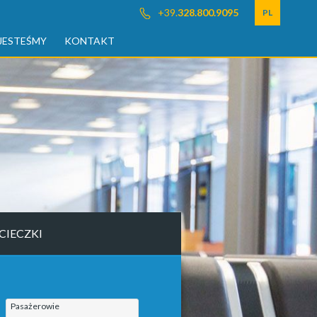
+39.
328.800.9095
PL
JESTEŚMY
KONTAKT
CIECZKI
Pasażerowie