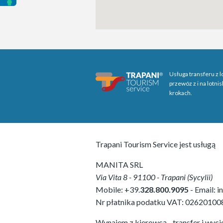
Usługa transferu z l
przewóz z i na lotni
krokach.
Trapani Tourism Service jest usługą
MANITA SRL
Via Vita 8
-
91100
-
Trapani
(
Sycylii
)
Mobile:
+39.
328.800.9095
- Email:
i
Nr płatnika podatku VAT:
02620100
Wynajem z kierowcą - transfer i wyci