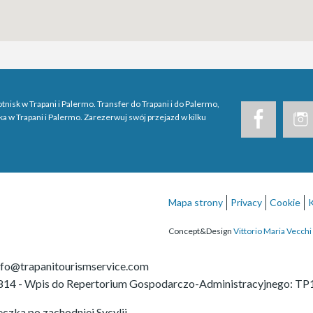
otnisk w Trapani i Palermo. Transfer do Trapani i do Palermo,
ska w Trapani i Palermo. Zarezerwuj swój przejazd w kilku
Mapa strony
Privacy
Cookie
Concept&Design
Vittorio Maria Vecchi
nfo@trapanitourismservice.com
814
-
Wpis do Repertorium Gospodarczo-Administracyjnego: T
eczka po zachodniej Sycylii