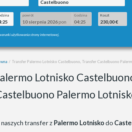
Castelbuono
dzina
powrót
Godzina
Koszt
4:25
10 sierpnia 2026
pon
04:25
230,00 €
 warunki użytkowania strony internetowej.
ówna
Transfer Palermo Lotnisko Castelbuono, Transfer Castelbuono Palerm
Palermo Lotnisko Castelbuono
Castelbuono Palermo Lotnisk
 naszych transfer z
Palermo Lotnisko
do
Caste