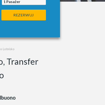
1
Pasażer
REZERWUJ
o Lotnisko
, Transfer
o
lbuono