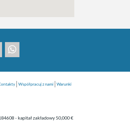
Kontakty
Współpracuj z nami
Warunki
P184608
- kapitał zakładowy 50,000 €